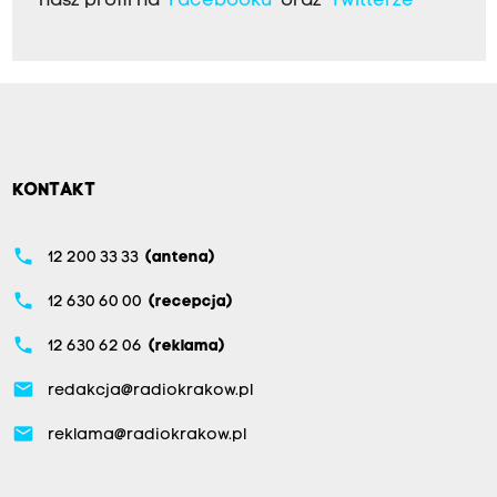
nasz profil na
Facebooku
oraz
Twitterze
KONTAKT
phone
12 200 33 33
(antena)
phone
12 630 60 00
(recepcja)
phone
12 630 62 06
(reklama)
email
redakcja@radiokrakow.pl
email
reklama@radiokrakow.pl