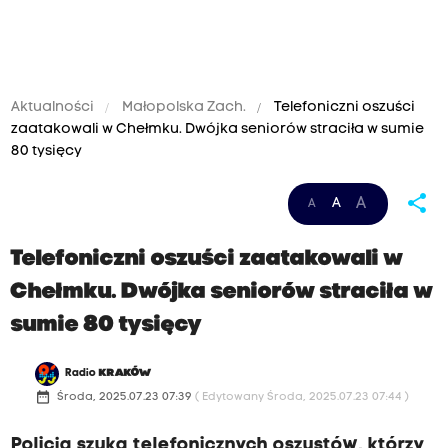
Aktualności
Małopolska Zach.
Telefoniczni oszuści
zaatakowali w Chełmku. Dwójka seniorów straciła w sumie
80 tysięcy
share
A
A
A
Telefoniczni oszuści zaatakowali w
Chełmku. Dwójka seniorów straciła w
sumie 80 tysięcy
Radio
KRAKÓW
date_range
Środa, 2025.07.23 07:39
( Edytowany Środa, 2025.07.23 07:44 )
Policja szuka telefonicznych oszustów, którzy