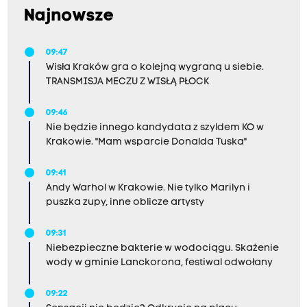
Najnowsze
09:47
Wisła Kraków gra o kolejną wygraną u siebie.
TRANSMISJA MECZU Z WISŁĄ PŁOCK
09:46
Nie będzie innego kandydata z szyldem KO w
Krakowie. "Mam wsparcie Donalda Tuska"
09:41
Andy Warhol w Krakowie. Nie tylko Marilyn i
puszka zupy, inne oblicze artysty
09:31
Niebezpieczne bakterie w wodociągu. Skażenie
wody w gminie Lanckorona, festiwal odwołany
09:22