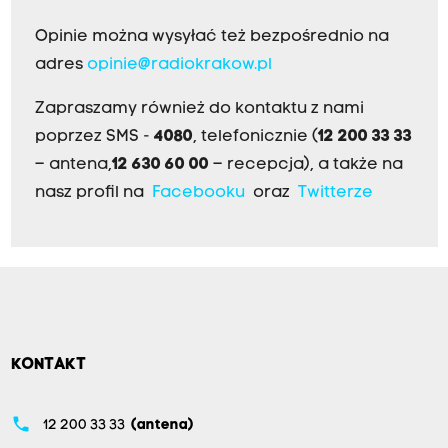
Opinie można wysyłać też bezpośrednio na
adres
opinie@radiokrakow.pl
Zapraszamy również do kontaktu z nami
poprzez SMS -
4080
, telefonicznie (
12 200 33 33
– antena,
12 630 60 00
– recepcja), a także na
nasz profil na
Facebooku
oraz
Twitterze
KONTAKT
phone
12 200 33 33
(antena)