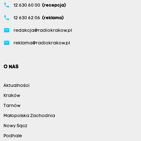
phone
12 630 60 00
(recepcja)
phone
12 630 62 06
(reklama)
email
redakcja@radiokrakow.pl
email
reklama@radiokrakow.pl
O NAS
Aktualności
Kraków
Tarnów
Małopolska Zachodnia
Nowy Sącz
Podhale