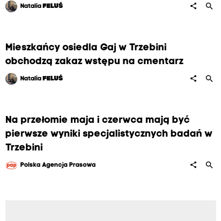
search
share
Natalia
FELUŚ
Mieszkańcy osiedla Gaj w Trzebini
obchodzą zakaz wstępu na cmentarz
search
share
Natalia
FELUŚ
Na przełomie maja i czerwca mają być
pierwsze wyniki specjalistycznych badań w
Trzebini
search
share
Polska Agencja Prasowa