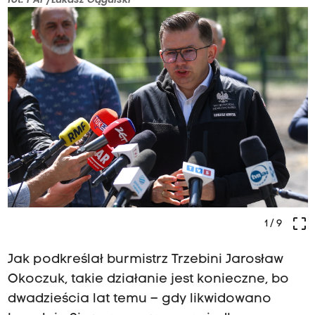
crop_free
1
/ 9
Jak podkreślał burmistrz Trzebini Jarosław
Okoczuk, takie działanie jest konieczne, bo
dwadzieścia lat temu – gdy likwidowano