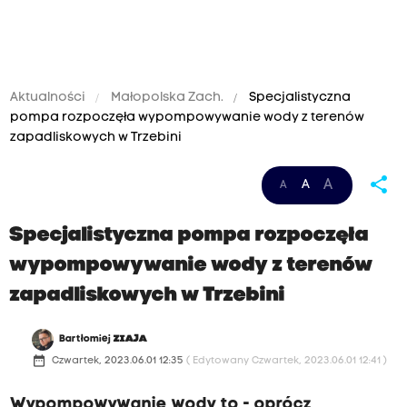
Aktualności
Małopolska Zach.
Specjalistyczna
pompa rozpoczęła wypompowywanie wody z terenów
zapadliskowych w Trzebini
share
A
A
A
Specjalistyczna pompa rozpoczęła
wypompowywanie wody z terenów
zapadliskowych w Trzebini
Bartłomiej
ZIAJA
date_range
Czwartek, 2023.06.01 12:35
( Edytowany Czwartek, 2023.06.01 12:41 )
Wypompowywanie wody to - oprócz