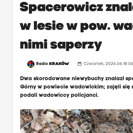
Spacerowicz zna
w lesie w pow. wa
nimi saperzy
date_range
Radio
KRAKÓW
Czwartek, 2026.06.18 0
Dwa skorodowane niewybuchy znalazł spa
Górny w powiecie wadowickim; zajęli się n
podali wadowiccy policjanci.