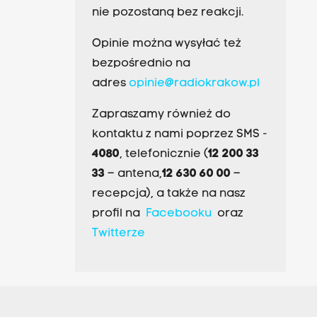
nie pozostaną bez reakcji.
Opinie można wysyłać też
bezpośrednio na
adres
opinie@radiokrakow.pl
Zapraszamy również do
kontaktu z nami poprzez SMS -
4080
, telefonicznie (
12 200 33
33
– antena,
12 630 60 00
–
recepcja), a także na nasz
profil na
Facebooku
oraz
Twitterze