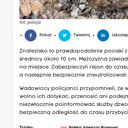
fot: policja
Pokaż
Tweetnij
Udostęp
Znalezisko to prawdopodobnie pociski z 
średnicy około 10 cm. Mężczyzna zawiado
na miejsce. Zabezpieczyli rejon do czasu
a następnie bezpiecznie zneutralizowali.
Wadowiccy policjanci przypomnieli, że 
wolno ich dotykać, przenosić ani pode
niezwłocznie poinformować służby dzwon
bezpieczną odległość do czasu przybyci
Źródło:
Polska Agencja Prasowa