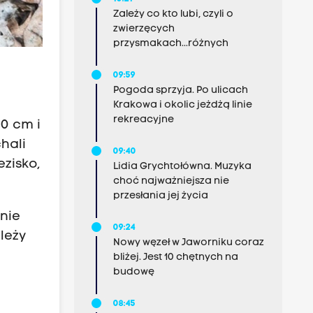
Zależy co kto lubi, czyli o
zwierzęcych
przysmakach...różnych
09:59
Pogoda sprzyja. Po ulicach
Krakowa i okolic jeżdżą linie
rekreacyjne
40 cm i
hali
09:40
ezisko,
Lidia Grychtołówna. Muzyka
choć najważniejsza nie
przesłania jej życia
nie
09:24
leży
Nowy węzeł w Jaworniku coraz
bliżej. Jest 10 chętnych na
budowę
08:45