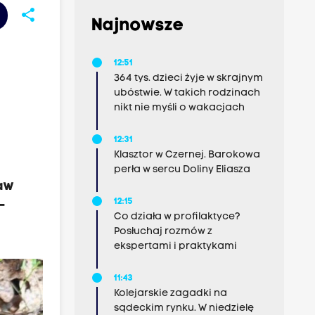
share
Najnowsze
12:51
364 tys. dzieci żyje w skrajnym
ubóstwie. W takich rodzinach
nikt nie myśli o wakacjach
12:31
Klasztor w Czernej. Barokowa
perła w sercu Doliny Eliasza
ław
12:15
–
Co działa w profilaktyce?
Posłuchaj rozmów z
ekspertami i praktykami
11:43
Kolejarskie zagadki na
sądeckim rynku. W niedzielę