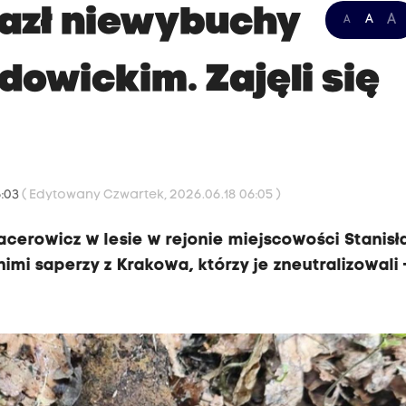
lazł niewybuchy
A
A
A
dowickim. Zajęli się
6:03
( Edytowany Czwartek, 2026.06.18 06:05 )
cerowicz w lesie w rejonie miejscowości Stanis
imi saperzy z Krakowa, którzy je zneutralizowali 