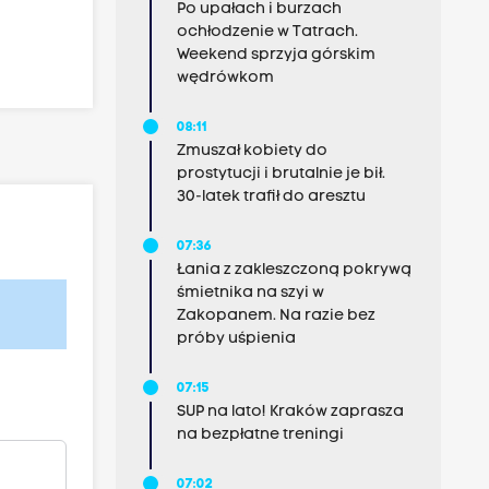
Po upałach i burzach
ochłodzenie w Tatrach.
Weekend sprzyja górskim
wędrówkom
08:11
Zmuszał kobiety do
prostytucji i brutalnie je bił.
30-latek trafił do aresztu
07:36
Łania z zakleszczoną pokrywą
śmietnika na szyi w
Zakopanem. Na razie bez
próby uśpienia
07:15
SUP na lato! Kraków zaprasza
na bezpłatne treningi
07:02