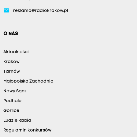
email
reklama@radiokrakow.pl
O NAS
Aktualności
Kraków
Tarnów
Małopolska Zachodnia
Nowy Sącz
Podhale
Gorlice
Ludzie Radia
Regulamin konkursów