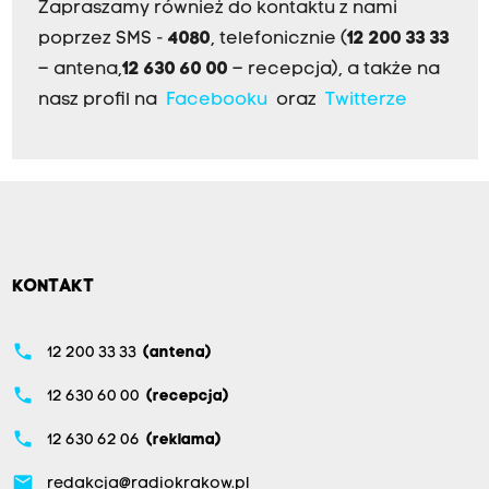
Zapraszamy również do kontaktu z nami
poprzez SMS -
4080
, telefonicznie (
12 200 33 33
– antena,
12 630 60 00
– recepcja), a także na
nasz profil na
Facebooku
oraz
Twitterze
KONTAKT
phone
12 200 33 33
(antena)
phone
12 630 60 00
(recepcja)
phone
12 630 62 06
(reklama)
email
redakcja@radiokrakow.pl