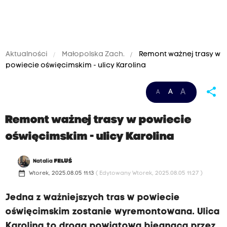
Aktualności
Małopolska Zach.
Remont ważnej trasy w
powiecie oświęcimskim - ulicy Karolina
share
A
A
A
Remont ważnej trasy w powiecie
oświęcimskim - ulicy Karolina
Natalia
FELUŚ
date_range
Wtorek, 2025.08.05 11:13
( Edytowany Wtorek, 2025.08.05 11:27 )
Jedna z ważniejszych tras w powiecie
oświęcimskim zostanie wyremontowana. Ulica
Karolina to droga powiatowa biegnąca przez