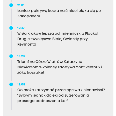
21:01
Łania z pokrywą kosza na śmieci błąka się po
Zakopanem
19:47
Wisła Kraków lepsza od imienniczki z Płocka!
Drugie zwycięstwo Białej Gwiazdy przy
Reymonta
18:23
Triumf na Górze Wiatrów: Katarzyna
Niewiadoma-Phinney zdobywa Mont Ventoux i
żółtą koszulkę!
18:08
Co może zatrzymać przestępstwa z nienawiści?
"Byłbym jednak daleki od sugerowania
prostego podnoszenia kar"