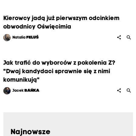
Kierowcy jadą już pierwszym odcinkiem
obwodnicy Oświęcimia
search
share
Natalia
FELUŚ
Jak trafić do wyborców z pokolenia Z?
"Dwaj kandydaci sprawnie się z nimi
komunikują"
search
share
Jacek
BAŃKA
Najnowsze