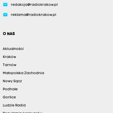
email
redakcja@radiokrakow.pl
email
reklama@radiokrakow.pl
O NAS
Aktualności
Kraków
Tarnów
Małopolska Zachodnia
Nowy Sącz
Podhale
Gorlice
Ludzie Radia