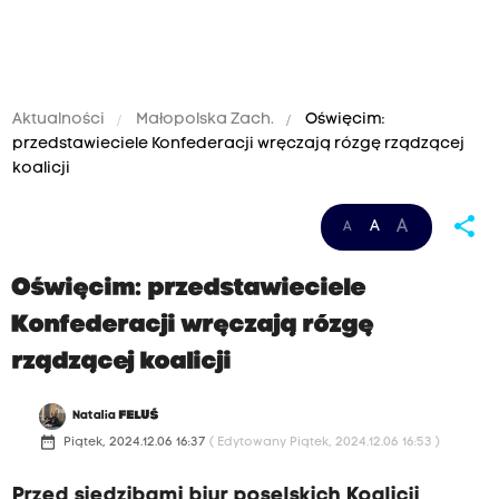
Aktualności
Małopolska Zach.
Oświęcim:
przedstawieciele Konfederacji wręczają rózgę rządzącej
koalicji
share
A
A
A
Oświęcim: przedstawieciele
Konfederacji wręczają rózgę
rządzącej koalicji
Natalia
FELUŚ
date_range
Piątek, 2024.12.06 16:37
( Edytowany Piątek, 2024.12.06 16:53 )
Przed siedzibami biur poselskich Koalicji