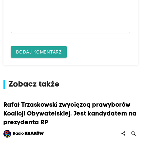
DODAJ KOMENTARZ
Zobacz także
Rafał Trzaskowski zwycięzcą prawyborów
Koalicji Obywatelskiej. Jest kandydatem na
prezydenta RP
search
share
Radio
KRAKÓW