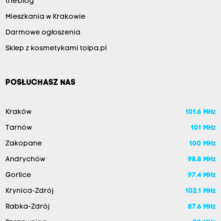
the:blog
Mieszkania w Krakowie
Darmowe ogłoszenia
Sklep z kosmetykami tolpa.pl
POSŁUCHASZ NAS
Kraków
101.6 MHz
Tarnów
101 MHz
Zakopane
100 MHz
Andrychów
98.8 MHz
Gorlice
97.4 MHz
Krynica-Zdrój
102.1 MHz
Rabka-Zdrój
87.6 MHz