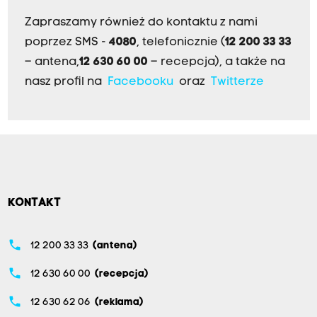
Zapraszamy również do kontaktu z nami
poprzez SMS -
4080
, telefonicznie (
12 200 33 33
– antena,
12 630 60 00
– recepcja), a także na
nasz profil na
Facebooku
oraz
Twitterze
KONTAKT
phone
12 200 33 33
(antena)
phone
12 630 60 00
(recepcja)
phone
12 630 62 06
(reklama)