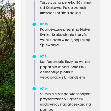
Turystyczna perełka 30 minut
od Krakowa. Pałac, zamek,
klasztor i brama do lasu
07:45
Patriotyczne pieśni na Małym
Rynku. Krakowianie i turyści
wzięli udział w kolejnej Lekcji
Śpiewania
07:31
Konfederacja liczy na wzrost
poparcia w bastionie PiS i
dementuje plotki o
współpracy z L. Handzlem
07:14
18 mln zł strat po wiosennych
przymrozkach. Sądeccy
sadownicy nadal czekają na
pomoc