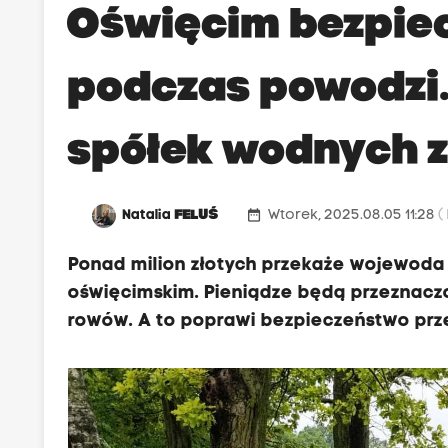
Oświęcim bezpiec
podczas powodzi.
spółek wodnych z
date_range
Natalia
FELUŚ
Wtorek, 2025.08.05 11:28
(
Ponad milion złotych przekaże wojewoda
oświęcimskim. Pieniądze będą przeznaczo
rowów. A to poprawi bezpieczeństwo pr