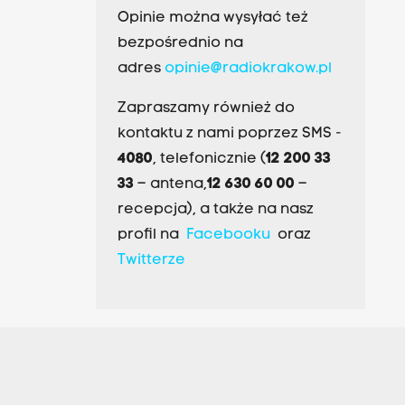
Opinie można wysyłać też
bezpośrednio na
adres
opinie@radiokrakow.pl
Zapraszamy również do
kontaktu z nami poprzez SMS -
4080
, telefonicznie (
12 200 33
33
– antena,
12 630 60 00
–
recepcja), a także na nasz
profil na
Facebooku
oraz
Twitterze