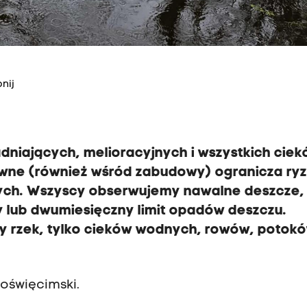
nij
iających, melioracyjnych i wszystkich ciek
awne (również wśród zabudowy) ogranicza ry
ych. Wszyscy obserwujemy nawalne deszcze,
y lub dwumiesięczny limit opadów deszczu.
ny rzek, tylko cieków wodnych, rowów, potok
 oświęcimski.