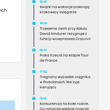
18:45
i
Książki na wakacje polecają
ych
krakowscy księgarze
18:39
Trzęsienie ziemi przy Kałuży.
David Amdurer rezygnuje z
funkcji wiceprezesa Cracovii
18:37
Polka trzecia na etapie Tour
de France
17:52
Tragiczny wypadek ciągnika
w Podolanach. Nie żyje
kierujący
13:10
Konkurencja na kolei rośnie.
Co oznacza wejście nowych