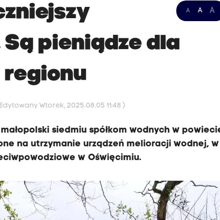
zniejszy
A
A
A
 Są pieniądze dla
 regionu
 Edytowany Wtorek, 2025.08.05 11:48 )
 małopolski siedmiu spółkom wodnych w powieci
ne na utrzymanie urządzeń melioracji wodnej, w
zeciwpowodziowe w Oświęcimiu.