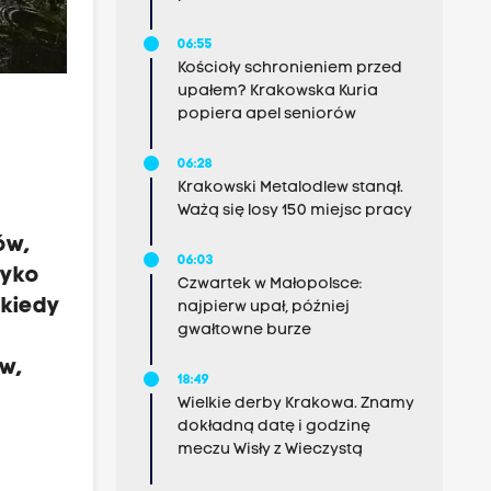
06:55
Kościoły schronieniem przed
upałem? Krakowska Kuria
popiera apel seniorów
06:28
Krakowski Metalodlew stanął.
Ważą się losy 150 miejsc pracy
ów,
06:03
zyko
Czwartek w Małopolsce:
 kiedy
najpierw upał, później
gwałtowne burze
ów,
18:49
Wielkie derby Krakowa. Znamy
dokładną datę i godzinę
meczu Wisły z Wieczystą