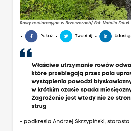
Rowy melioracyjne w Brzeszczach/ Fot. Natalia Feluś.
Pokaż
Tweetnij
Udostęp
Właściwe utrzymanie rowów odwadn
które przebiegają przez pola upr
wystąpienia powodzi błyskawiczn
w krótkim czasie spada miesięczn
Zagrożenie jest wtedy nie ze stro
strug
- podkreśla Andrzej Skrzypiński, starosta