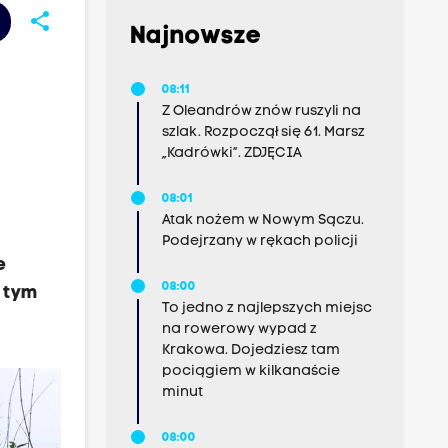
share
Najnowsze
08:11
Z Oleandrów znów ruszyli na
szlak. Rozpoczął się 61. Marsz
„Kadrówki”. ZDJĘCIA
08:01
Atak nożem w Nowym Sączu.
Podejrzany w rękach policji
e
08:00
 tym
To jedno z najlepszych miejsc
na rowerowy wypad z
Krakowa. Dojedziesz tam
pociągiem w kilkanaście
minut
08:00