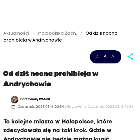
Aktualności
Małopolska Zach.
Od dziś nocna
prohibicja w Andrychowie
share
A
A
A
Od dziś nocna prohibicja w
Andrychowie
Bartłomiej
ZIAJA
date_range
Czwartek, 2023.03.16 20:54
( Edytowany Czwartek, 2023.03.16 21:11 )
To kolejne miasto w Małopolsce, które
zdecydowało się na taki krok. Gdzie w
Andrychowie nie będzie można kupić