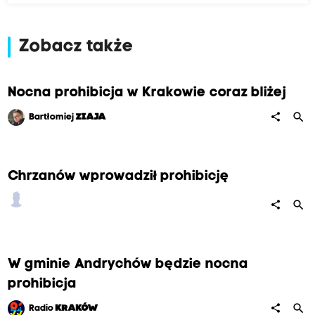
Zobacz także
Nocna prohibicja w Krakowie coraz bliżej
search
share
Bartłomiej
ZIAJA
Chrzanów wprowadził prohibicję
search
share
W gminie Andrychów będzie nocna
prohibicja
search
share
Radio
KRAKÓW