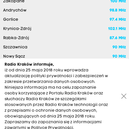
Zakopane
100 MHz
Andrychów
98.8 MHz
Gorlice
97.4 MHz
Krynica-Zdrój
102.1 MHz
Rabka-Zdrój
87.6 MHz
Szczawnica
90 MHz
Nowy Sącz
90 MHz
Radio Kraków informuje,
iż od dnia 25 maja 2018 roku wprowadza
aktualizację polityki prywatności i zabezpieczeń w
zakresie przetwarzania danych osobowych.
Niniejsza informacja ma na celu zapoznanie
osoby korzystające z Portalu Radia Kraków oraz
słuchaczy Radia Kraków ze szczegółami
stosowanych przez Radio Kraków technologii oraz
RADIO KRAKÓW SA. Aleja Juliusza Słowackiego 22, 30-007
z przepisami o ochronie danych osobowych,
Kraków
obowiązujących od dnia 25 maja 2018 roku.
Zapraszamy do zapoznania się z informacjami
Antena: 12 200 33 33
zawartymi w Polityce Prywatności.