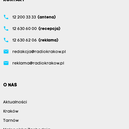
phone
12 200 33 33
(antena)
phone
12 630 60 00
(recepcja)
phone
12 630 62 06
(reklama)
email
redakcja@radiokrakow.pl
email
reklama@radiokrakow.pl
O NAS
Aktualności
Kraków
Tarnów