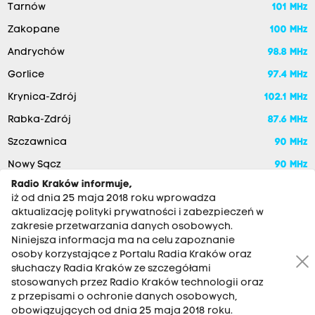
Tarnów
101 MHz
Zakopane
100 MHz
Andrychów
98.8 MHz
Gorlice
97.4 MHz
Krynica-Zdrój
102.1 MHz
Rabka-Zdrój
87.6 MHz
Szczawnica
90 MHz
Nowy Sącz
90 MHz
Radio Kraków informuje,
iż od dnia 25 maja 2018 roku wprowadza
aktualizację polityki prywatności i zabezpieczeń w
zakresie przetwarzania danych osobowych.
Niniejsza informacja ma na celu zapoznanie
osoby korzystające z Portalu Radia Kraków oraz
słuchaczy Radia Kraków ze szczegółami
stosowanych przez Radio Kraków technologii oraz
RADIO KRAKÓW SA. Aleja Juliusza Słowackiego 22, 30-007
z przepisami o ochronie danych osobowych,
Kraków
obowiązujących od dnia 25 maja 2018 roku.