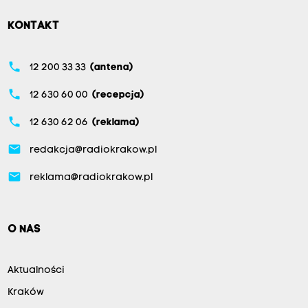
KONTAKT
phone
12 200 33 33
(antena)
phone
12 630 60 00
(recepcja)
phone
12 630 62 06
(reklama)
email
redakcja@radiokrakow.pl
email
reklama@radiokrakow.pl
O NAS
Aktualności
Kraków