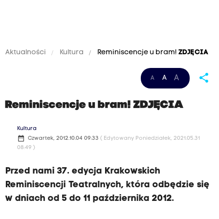
Aktualności
Kultura
Reminiscencje u bram!
ZDJĘCIA
share
A
A
A
Reminiscencje u bram!
ZDJĘCIA
Kultura
date_range
Czwartek, 2012.10.04 09:33
( Edytowany Poniedziałek, 2021.05.31
08:49 )
Przed nami 37. edycja Krakowskich
Reminiscencji Teatralnych, która odbędzie się
w dniach od 5 do 11 października 2012.