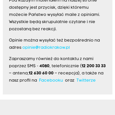
Pod każdym materiałem na naszej stronie
dostępny jest przycisk, dzięki któremu
możecie Państwo wysyłać maile z opiniami.
Wszystkie będą skrupulatnie czytane i nie
pozostaną bez reakcji.
Opinie można wysyłać też bezpośrednio na
adres
opinie@radiokrakow.pl
Zapraszamy również do kontaktu z nami
poprzez SMS -
4080
, telefonicznie (
12 200 33 33
– antena,
12 630 60 00
– recepcja), a także na
nasz profil na
Facebooku
oraz
Twitterze