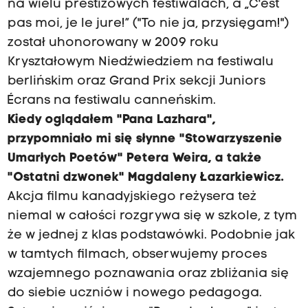
na wielu prestiżowych festiwalach, a „C'est
pas moi, je le jure!” ("To nie ja, przysięgam!")
został uhonorowany w 2009 roku
Kryształowym Niedźwiedziem na festiwalu
berlińskim oraz Grand Prix sekcji Juniors
Écrans na festiwalu canneńskim.
Kiedy oglądałem "Pana Lazhara",
przypomniało mi się słynne "Stowarzyszenie
Umarłych Poetów" Petera Weira, a także
"Ostatni dzwonek" Magdaleny Łazarkiewicz.
Akcja filmu kanadyjskiego reżysera też
niemal w całości rozgrywa się w szkole, z tym
że w jednej z klas podstawówki. Podobnie jak
w tamtych filmach, obserwujemy proces
wzajemnego poznawania oraz zbliżania się
do siebie uczniów i nowego pedagoga.