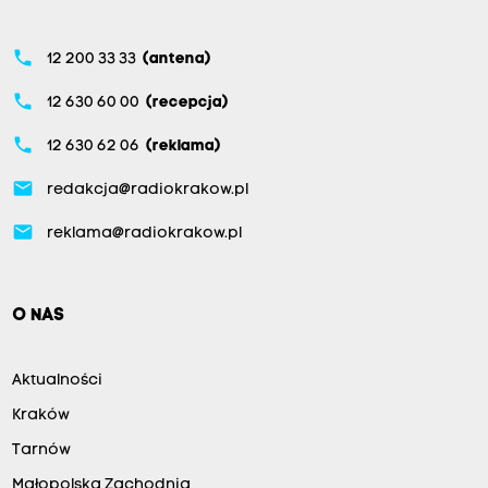
phone
12 200 33 33
(antena)
phone
12 630 60 00
(recepcja)
phone
12 630 62 06
(reklama)
email
redakcja@radiokrakow.pl
email
reklama@radiokrakow.pl
O NAS
Aktualności
Kraków
Tarnów
Małopolska Zachodnia