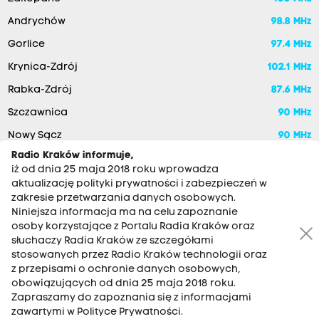
Andrychów
98.8 MHz
Gorlice
97.4 MHz
Krynica-Zdrój
102.1 MHz
Rabka-Zdrój
87.6 MHz
Szczawnica
90 MHz
Nowy Sącz
90 MHz
Radio Kraków informuje,
iż od dnia 25 maja 2018 roku wprowadza
aktualizację polityki prywatności i zabezpieczeń w
zakresie przetwarzania danych osobowych.
Niniejsza informacja ma na celu zapoznanie
osoby korzystające z Portalu Radia Kraków oraz
słuchaczy Radia Kraków ze szczegółami
stosowanych przez Radio Kraków technologii oraz
RADIO KRAKÓW SA. Aleja Juliusza Słowackiego 22, 30-007
z przepisami o ochronie danych osobowych,
Kraków
obowiązujących od dnia 25 maja 2018 roku.
Zapraszamy do zapoznania się z informacjami
Antena: 12 200 33 33
zawartymi w Polityce Prywatności.