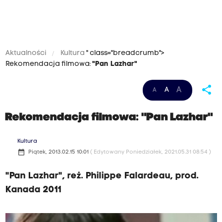
Aktualności
Kultura
" class="breadcrumb">
Rekomendacja filmowa:
"Pan Lazhar"
share
A
A
A
Rekomendacja filmowa:
"Pan Lazhar"
Kultura
date_range
Piątek, 2013.02.15 10:01
( Edytowany Poniedziałek, 2021.05.31 08:54 )
"Pan Lazhar", reż. Philippe Falardeau, prod.
Kanada 2011