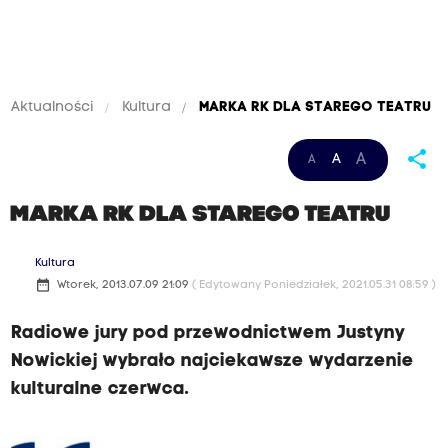
Aktualności
Kultura
MARKA RK DLA STAREGO TEATRU
share
A
A
A
MARKA RK DLA STAREGO TEATRU
Kultura
date_range
Wtorek, 2013.07.09 21:09
( Edytowany Poniedziałek, 2021.05.31 08:59 )
Radiowe jury pod przewodnictwem Justyny
Nowickiej wybrało najciekawsze wydarzenie
kulturalne czerwca.