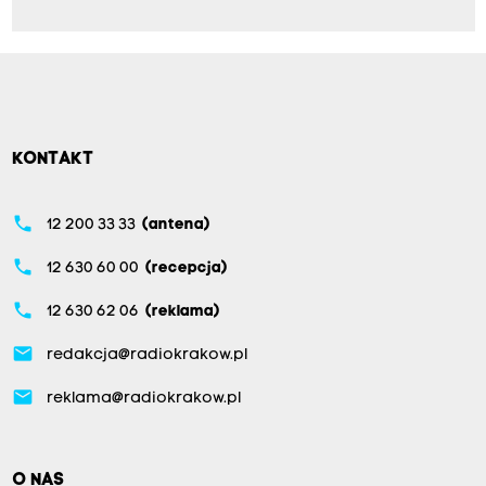
KONTAKT
phone
12 200 33 33
(antena)
phone
12 630 60 00
(recepcja)
phone
12 630 62 06
(reklama)
email
redakcja@radiokrakow.pl
email
reklama@radiokrakow.pl
O NAS