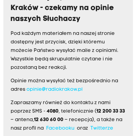
Kraków - czekamy na opinie
naszych Słuchaczy
Pod każdym materiałem na naszej stronie
dostępny jest przycisk, dzięki któremu
możecie Państwo wysyłać maile z opiniami.
Wszystkie będą skrupulatnie czytane i nie
pozostaną bez reakcji.
Opinie można wysyłać też bezpośrednio na
adres
opinie@radiokrakow.pl
Zapraszamy również do kontaktu z nami
poprzez SMS -
4080
, telefonicznie (
12 200 33 33
– antena,
12 630 60 00
– recepcja), a także na
nasz profil na
Facebooku
oraz
Twitterze