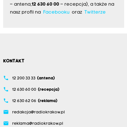
– antena,
12 630 60 00
– recepcja), a także na
nasz profil na
Facebooku
oraz
Twitterze
KONTAKT
phone
12 200 33 33
(antena)
phone
12 630 60 00
(recepcja)
phone
12 630 62 06
(reklama)
email
redakcja@radiokrakow.pl
email
reklama@radiokrakow.pl