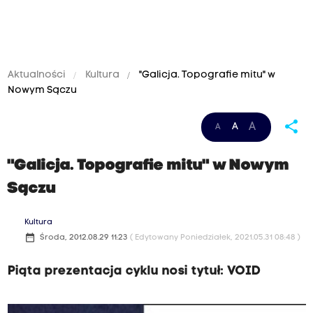
Aktualności
Kultura
"Galicja. Topografie mitu" w
Nowym Sączu
share
A
A
A
"Galicja. Topografie mitu" w Nowym
Sączu
Kultura
date_range
Środa, 2012.08.29 11:23
( Edytowany Poniedziałek, 2021.05.31 08:48 )
Piąta prezentacja cyklu nosi tytuł: VOID