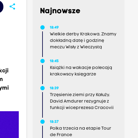
share
Najnowsze
18:49
Wielkie derby Krakowa. Znamy
dokładną datę i godzinę
meczu Wisły z Wieczystą
18:45
Książki na wakacje polecają
kcji
krakowscy księgarze
om
nymi
18:39
Trzęsienie ziemi przy Kałuży.
David Amdurer rezygnuje z
funkcji wiceprezesa Cracovii
18:37
Polka trzecia na etapie Tour
de France