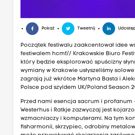
Pokaż
Tweetnij
Udostęp
Początek festiwalu zaakcentował idee wsp
festiwalem hcmf// Krakowskie Biuro Fest
który będzie eksplorować spuścizny sły
wymiany w Krakowie usłyszeliśmy solowe 
zagrają już wkrótce Martyna Basta i Alek
Polsce pod szyldem UK/Poland Season 2
Przed nami esencja sacrum i profanum - 
Westerhus i Ratkje zazwyczaj jest kojarzo
wzmacniaczy i komputerami. Na tym kon
fisharmonii, skrzypiec, odrobiny metalow