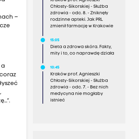
Kraków prof. Agnieszki
Chłosty-Sikorskiej - Służba
zdrowia - odc. 8. - Zniknęły
mach –
rodzinne apteki. Jak PRL
zcze
zmienił farmację w Krakowie
15:05
Dieta a zdrowa skóra. Fakty,
mity i to, co naprawdę działa
 a
10:45
Kraków prof. Agnieszki
 coraz
Chłosty-Sikorskiej - Służba
łyszeć
zdrowia - odc. 7. - Bez nich
,
medycyna nie mogłaby
istnieć
ę…”.
.