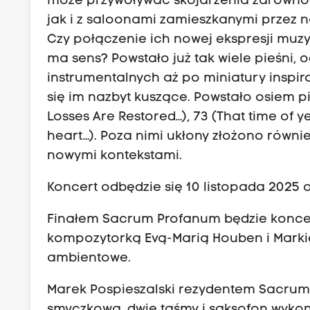
może przywoływać skojarzenia zarówno z
jak i z saloonami zamieszkanymi przez
Czy połączenie ich nowej ekspresji muzyc
ma sens? Powstało już tak wiele pieśni, 
instrumentalnych aż po miniatury insp
się im nazbyt kuszące. Powstało osiem pi
Losses Are Restored…), 73 (That time of y
heart…). Poza nimi ukłony złożono równie
nowymi kontekstami.
Koncert odbędzie się 10 listopada 2025 o
Finałem Sacrum Profanum będzie koncert 
kompozytorką Evą-Marią Houben i Marki
ambientowe.
Marek Pospieszalski rezydentem Sacrum
smyczkową, dwie taśmy i saksofon wykon