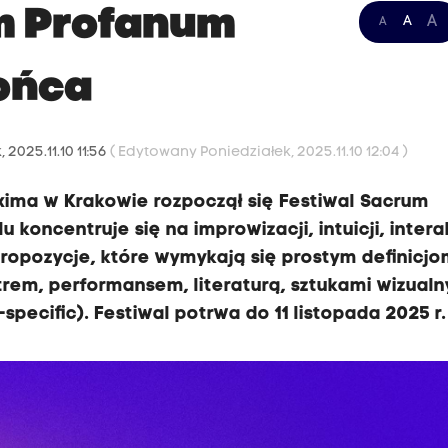
m Profanum
A
A
A
ońca
 2025.11.10 11:56
( Edytowany Poniedziałek, 2025.11.10 12:04 )
xima w Krakowie rozpoczął się Festiwal Sacrum
 koncentruje się na improwizacji, intuicji, intera
 propozycje, które wymykają się prostym definicj
trem, performansem, literaturą, sztukami wizual
-specific). Festiwal potrwa do 11 listopada 2025 r.