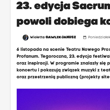
23. edycja Sacru
powoli dobiega k
date_range
Wioletta
GAWLIK-JANUSZ
Poniedziałek,
6 listopada na scenie Teatru Nowego Pro
Profanum. Tegoroczna, 23. edycja festiwalu
oraz inspiracji. W programie znalazły się
koncertu i pokazują związek muzyki z tea
oraz przestrzenią publiczną (projekty site