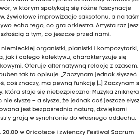
twór, w którym spotykają się różne fascynacje
w, żywiołowe improwizacje saksofonu, a na taś
wo echa tego, co gra orkiestra. Artysta raz jes
złością a tym, co jeszcze przed nami.
niemieckiej organistki, pianistki i kompozytorki,
, jak i całego kolektywu, charakteryzuje się
kowymi. Oferuje alternatywną relację z czasem,
 Houben tak to opisuje: „Zaczynam jednak słyszeć
oś, coś znaczy, ma pewną funkcję […] Zaczynam s
y, która staje się niebezpieczna: Muzyka zniknęła
 nie słyszę – a słyszę, że jednak coś jeszcze słysz
wana jest bezpośrednio naturą, dźwiękami
estry grają w synchronie do własnego oddechu
. 20.00 w Cricotece i zwieńczy Festiwal Sacrum