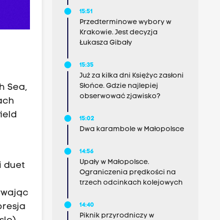
15:51
Przedterminowe wybory w
Krakowie. Jest decyzja
Łukasza Gibały
15:35
Już za kilka dni Księżyc zasłoni
Słońce. Gdzie najlepiej
h Sea,
obserwować zjawisko?
ach
ield
15:02
w
Dwa karambole w Małopolsce
14:56
Upały w Małopolsce.
i duet
Ograniczenia prędkości na
trzech odcinkach kolejowych
ywając
presja
14:40
Piknik przyrodniczy w