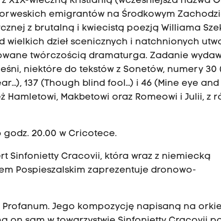
 XIX-wieczną Kristianią (wcześniejsza nazwa Os
 norweskich emigrantów na Środkowym Zachodzi
znej z brutalną i kwiecistą poezją Williama Sze
od wielkich dzieł scenicznych i natchnionych ut
irowane twórczością dramaturga. Zadanie wyda
eśni, niektóre do tekstów z Sonetów, numery 30 (
ear…), 137 (Though blind fool…) i 46 (Mine eye and
ż Hamletowi, Makbetowi oraz Romeowi i Julii, z 
 godz. 20.00 w Cricotece.
Sinfonietty Cracovii, która wraz z niemiecką
em Pospieszalskim zaprezentuje dronowo-
 Profanum. Jego kompozycję napisaną na orkie
a on sam w towarzystwie Sinfonietty Cracovii p