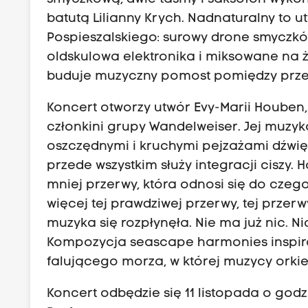
batutą Lilianny Krych. Nadnaturalny to u
Pospieszalskiego: surowy drone smyczkó
oldskulowa elektronika i miksowane na ży
buduje muzyczny pomost pomiędzy przes
Koncert otworzy utwór Evy-Marii Houben, 
członkini grupy Wandelweiser. Jej muzyka
oszczędnymi i kruchymi pejzażami dźwię
przede wszystkim służy integracji ciszy.
mniej przerwy, która odnosi się do czeg
więcej tej prawdziwej przerwy, tej przerw
muzyka się rozpłynęła. Nie ma już nic. Nic
Kompozycja seascape harmonies inspiro
falującego morza, w której muzycy orki
Koncert odbędzie się 11 listopada o godz