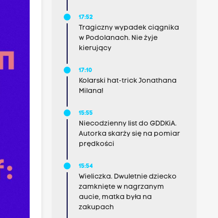
17:52
Tragiczny wypadek ciągnika
w Podolanach. Nie żyje
kierujący
17:10
Kolarski hat-trick Jonathana
Milana!
15:55
Niecodzienny list do GDDKiA.
Autorka skarży się na pomiar
prędkości
15:54
Wieliczka. Dwuletnie dziecko
zamknięte w nagrzanym
aucie, matka była na
zakupach