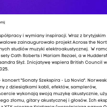
nij
ółpracy i wymiany inspiracji. Wraz z brytyjskim
iwalowe zainaugurowało projekt Across the Nort
nnych studiów muzyki elektroakustycznej. W ram
sety Cath Roberts i Mariam Rezaei, a w Huddersf
sandra Słyż. Inicjatywę wspiera British Council 
025.
koncert "Sonaty Szekspira - La Novia". Norwesk
ny z dziesiątkami kabli, efektów, samplerów,
cercie wykonają swoją muzykę akustycznie, uż
ego złomu, gitary akustycznej i głosów. Ich eks