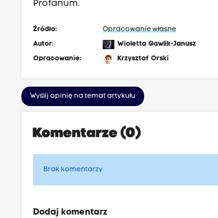
Profanum.
Źródło:
Opracowanie własne
Autor:
Wioletta Gawlik-Janusz
Opracowanie:
Krzysztof Orski
Wyślij opinię na temat artykułu
Komentarze (0)
Brak komentarzy
Dodaj komentarz