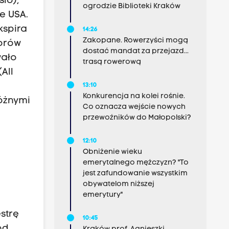
lo),
ogrodzie Biblioteki Kraków
e USA.
kspira
14:26
Zakopane. Rowerzyści mogą
worów
dostać mandat za przejazd...
wało
trasą rowerową
All
13:10
Konkurencja na kolei rośnie.
różnymi
Co oznacza wejście nowych
przewoźników do Małopolski?
12:10
Obniżenie wieku
emerytalnego mężczyzn? "To
jest zafundowanie wszystkim
obywatelom niższej
emerytury"
strę
10:45
od