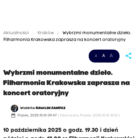
Aktualności
Kraków
Wybrzmi monumentalne dzieło.
Filharmonia Krakowska zaprasza na koncert oratoryjny
share
A
A
A
Wybrzmi monumentalne dzieło.
Filharmonia Krakowska zaprasza na
koncert oratoryjny
Wioletta
GAWLIK-JANUSZ
date_range
Piątek, 2025.10.10 09:47
( Edytowany Piątek, 2025.10.10 10:12 )
10 października 2025 o godz. 19.30 i dzień