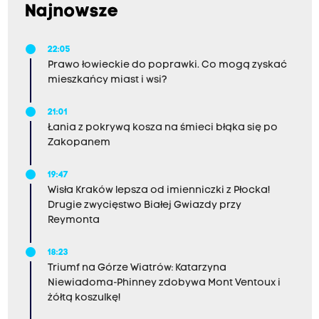
Najnowsze
22:05
Prawo łowieckie do poprawki. Co mogą zyskać
mieszkańcy miast i wsi?
21:01
Łania z pokrywą kosza na śmieci błąka się po
Zakopanem
19:47
Wisła Kraków lepsza od imienniczki z Płocka!
Drugie zwycięstwo Białej Gwiazdy przy
Reymonta
18:23
Triumf na Górze Wiatrów: Katarzyna
Niewiadoma-Phinney zdobywa Mont Ventoux i
żółtą koszulkę!