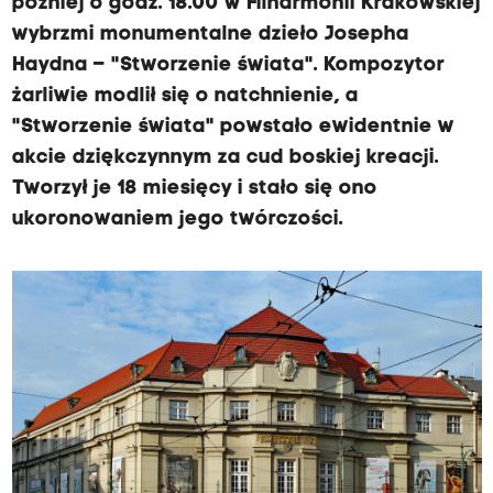
później o godz. 18.00 w Filharmonii Krakowskiej
wybrzmi monumentalne dzieło Josepha
Haydna – "Stworzenie świata". Kompozytor
żarliwie modlił się o natchnienie, a
"Stworzenie świata" powstało ewidentnie w
akcie dziękczynnym za cud boskiej kreacji.
Tworzył je 18 miesięcy i stało się ono
ukoronowaniem jego twórczości.