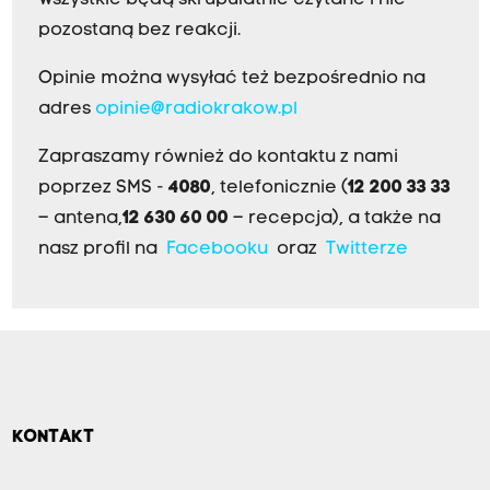
Wszystkie będą skrupulatnie czytane i nie
pozostaną bez reakcji.
Opinie można wysyłać też bezpośrednio na
adres
opinie@radiokrakow.pl
Zapraszamy również do kontaktu z nami
poprzez SMS -
4080
, telefonicznie (
12 200 33 33
– antena,
12 630 60 00
– recepcja), a także na
nasz profil na
Facebooku
oraz
Twitterze
KONTAKT