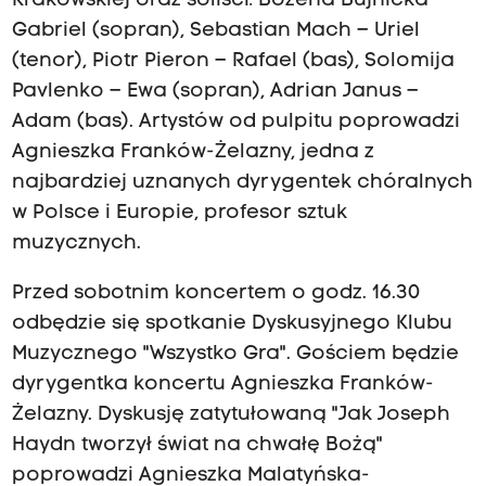
Krakowskiej oraz soliści: Bożena Bujnicka –
Gabriel (sopran), Sebastian Mach – Uriel
(tenor), Piotr Pieron – Rafael (bas), Solomija
Pavlenko – Ewa (sopran), Adrian Janus –
Adam (bas). Artystów od pulpitu poprowadzi
Agnieszka Franków-Żelazny, jedna z
najbardziej uznanych dyrygentek chóralnych
w Polsce i Europie, profesor sztuk
muzycznych.
Przed sobotnim koncertem o godz. 16.30
odbędzie się spotkanie Dyskusyjnego Klubu
Muzycznego "Wszystko Gra". Gościem będzie
dyrygentka koncertu Agnieszka Franków-
Żelazny. Dyskusję zatytułowaną "Jak Joseph
Haydn tworzył świat na chwałę Bożą"
poprowadzi Agnieszka Malatyńska-