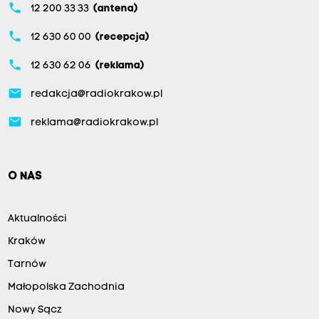
phone
12 200 33 33
(antena)
phone
12 630 60 00
(recepcja)
phone
12 630 62 06
(reklama)
email
redakcja@radiokrakow.pl
email
reklama@radiokrakow.pl
O NAS
Aktualności
Kraków
Tarnów
Małopolska Zachodnia
Nowy Sącz