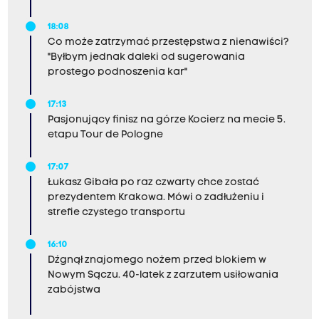
18:08
Co może zatrzymać przestępstwa z nienawiści?
"Byłbym jednak daleki od sugerowania
prostego podnoszenia kar"
17:13
Pasjonujący finisz na górze Kocierz na mecie 5.
etapu Tour de Pologne
17:07
Łukasz Gibała po raz czwarty chce zostać
prezydentem Krakowa. Mówi o zadłużeniu i
strefie czystego transportu
16:10
Dźgnął znajomego nożem przed blokiem w
Nowym Sączu. 40-latek z zarzutem usiłowania
zabójstwa