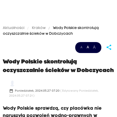
Aktualności
Kraków
Wody Polskie skontrolują
oczyszczalnie ścieków w Dobczycach
share
A
A
A
Wody Polskie skontrolują
oczyszczalnie ścieków w Dobczycach
date_range
Poniedziałek, 2024.05.27 07:20
( Edytowany Poniedziałek,
2024.05.27 07:21 )
Wody Polskie sprawdzą, czy placówka nie
naruszyła pozwoleń wodno-prawnych w