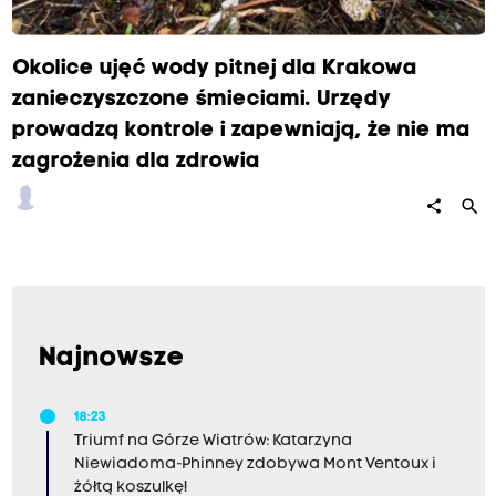
Okolice ujęć wody pitnej dla Krakowa
zanieczyszczone śmieciami. Urzędy
prowadzą kontrole i zapewniają, że nie ma
zagrożenia dla zdrowia
search
share
Najnowsze
18:23
Triumf na Górze Wiatrów: Katarzyna
Niewiadoma-Phinney zdobywa Mont Ventoux i
żółtą koszulkę!