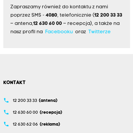
Zapraszamy również do kontaktu z nami
poprzez SMS -
4080
, telefonicznie (
12 200 33 33
– antena,
12 630 60 00
– recepcja), a także na
nasz profil na
Facebooku
oraz
Twitterze
KONTAKT
phone
12 200 33 33
(antena)
phone
12 630 60 00
(recepcja)
phone
12 630 62 06
(reklama)