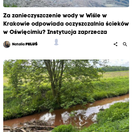
Za zanieczyszczenie wody w Wiśle w
Krakowie odpowiada oczyszczalnia ścieków
w Oświęcimiu? Instytucja zaprzecza
search
share
Natalia
FELUŚ