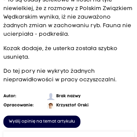
- To są osady ściekowe w ilości na tyle
niewielkiej, że z rozmowy z Polskim Związkiem
Wędkarskim wynika, iż nie zauważono
żadnych zmian w zachowaniu ryb. Fauna nie
ucierpiała - podkreśla.
Kozak dodaje, że usterka została szybko
usunięta.
Do tej pory nie wykryto żadnych
nieprawidłowości w pracy oczyszczalni.
Autor:
Brak nazwy
Opracowanie:
Krzysztof Orski
Wyślij opinię na temat artykułu