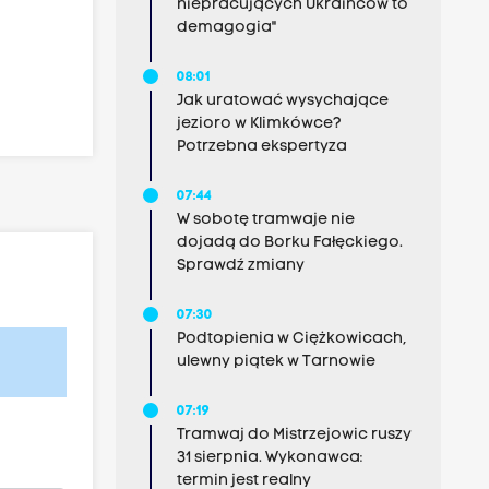
niepracujących Ukraińców to
demagogia"
08:01
Jak uratować wysychające
jezioro w Klimkówce?
Potrzebna ekspertyza
07:44
W sobotę tramwaje nie
dojadą do Borku Fałęckiego.
Sprawdź zmiany
07:30
Podtopienia w Ciężkowicach,
ulewny piątek w Tarnowie
07:19
Tramwaj do Mistrzejowic ruszy
31 sierpnia. Wykonawca:
termin jest realny