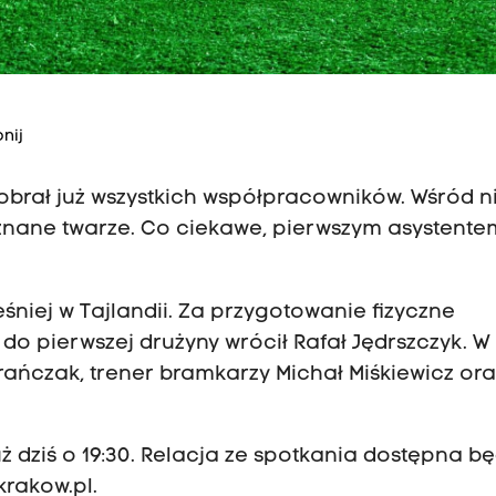
nij
 dobrał już wszystkich współpracowników. Wśród n
 znane twarze. Co ciekawe, pierwszym asystente
niej w Tajlandii. Za przygotowanie fizyczne
do pierwszej drużyny wrócił Rafał Jędrszczyk. W
Frańczak, trener bramkarzy Michał Miśkiewicz ora
 dziś o 19:30. Relacja ze spotkania dostępna bę
krakow.pl.