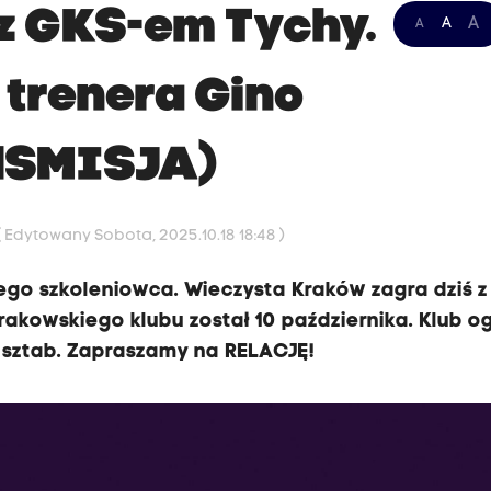
z GKS-em Tychy.
A
A
A
 trenera Gino
ANSMISJA)
( Edytowany Sobota, 2025.10.18 18:48 )
go szkoleniowca. Wieczysta Kraków zagra dziś z
akowskiego klubu został 10 października. Klub og
j sztab. Zapraszamy na RELACJĘ!