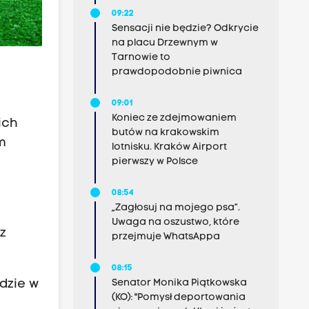
09:22
Sensacji nie będzie? Odkrycie
na placu Drzewnym w
Tarnowie to
prawdopodobnie piwnica
09:01
Koniec ze zdejmowaniem
ich
butów na krakowskim
m
lotnisku. Kraków Airport
pierwszy w Polsce
08:54
„Zagłosuj na mojego psa”.
Uwaga na oszustwo, które
z
przejmuje WhatsAppa
08:15
dzie w
Senator Monika Piątkowska
(KO): "Pomysł deportowania