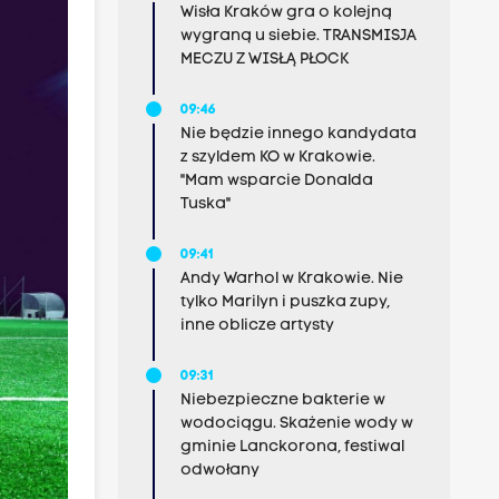
Wisła Kraków gra o kolejną
wygraną u siebie. TRANSMISJA
MECZU Z WISŁĄ PŁOCK
09:46
Nie będzie innego kandydata
z szyldem KO w Krakowie.
"Mam wsparcie Donalda
Tuska"
09:41
Andy Warhol w Krakowie. Nie
tylko Marilyn i puszka zupy,
inne oblicze artysty
09:31
Niebezpieczne bakterie w
wodociągu. Skażenie wody w
gminie Lanckorona, festiwal
odwołany