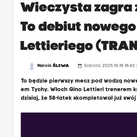
Wieczysta zagra 
To debiut nowego
Lettieriego (TR
date_range
Marcin
ŚLIWA
Sobota, 2025.10.18 18:42
To będzie pierwszy mecz pod wodzą nowe
em Tychy. Włoch Gino Lettieri trenerem kr
dzisiaj, że 58-latek skompletował już swó