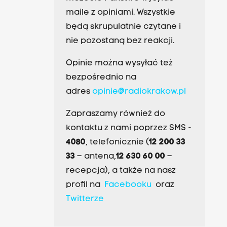
maile z opiniami. Wszystkie
będą skrupulatnie czytane i
nie pozostaną bez reakcji.
Opinie można wysyłać też
bezpośrednio na
adres
opinie@radiokrakow.pl
Zapraszamy również do
kontaktu z nami poprzez SMS -
4080
, telefonicznie (
12 200 33
33
– antena,
12 630 60 00
–
recepcja), a także na nasz
profil na
Facebooku
oraz
Twitterze