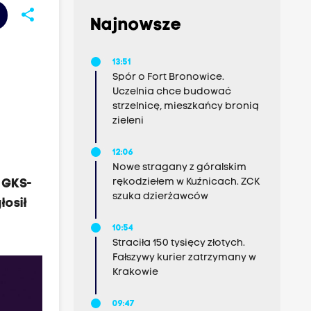
share
Najnowsze
13:51
Spór o Fort Bronowice.
Uczelnia chce budować
strzelnicę, mieszkańcy bronią
zieleni
12:06
Nowe stragany z góralskim
rękodziełem w Kuźnicach. ZCK
 GKS-
szuka dzierżawców
łosił
10:54
Straciła 150 tysięcy złotych.
Fałszywy kurier zatrzymany w
Krakowie
09:47