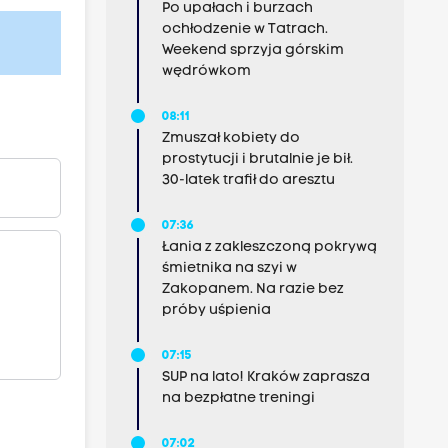
Po upałach i burzach
ochłodzenie w Tatrach.
Weekend sprzyja górskim
wędrówkom
08:11
Zmuszał kobiety do
prostytucji i brutalnie je bił.
30-latek trafił do aresztu
07:36
Łania z zakleszczoną pokrywą
śmietnika na szyi w
Zakopanem. Na razie bez
próby uśpienia
07:15
SUP na lato! Kraków zaprasza
na bezpłatne treningi
07:02