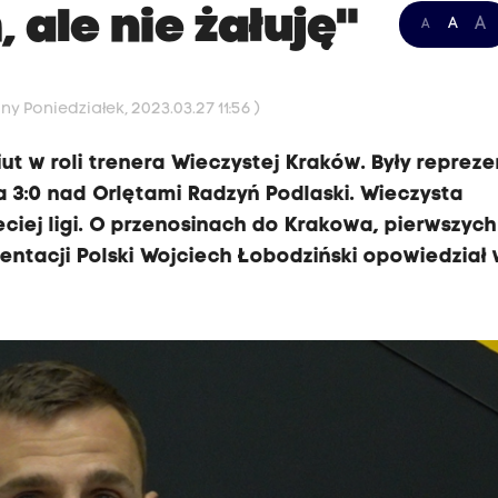
ale nie żałuję"
A
A
A
y Poniedziałek, 2023.03.27 11:56 )
ut w roli trenera Wieczystej Kraków. Były reprez
 3:0 nad Orlętami Radzyń Podlaski. Wieczysta
eciej ligi. O przenosinach do Krakowa, pierwszych
zentacji Polski Wojciech Łobodziński opowiedział