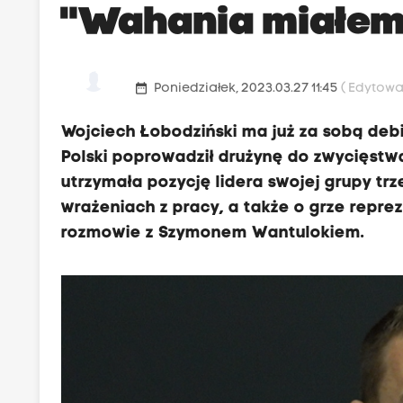
"Wahania miałem, 
date_range
Poniedziałek, 2023.03.27 11:45
( Edytowan
Wojciech Łobodziński ma już za sobą debi
Polski poprowadził drużynę do zwycięstwa
utrzymała pozycję lidera swojej grupy trz
wrażeniach z pracy, a także o grze repre
rozmowie z Szymonem Wantulokiem.