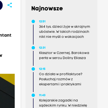
share
Najnowsze
12:51
364 tys. dzieci żyje w skrajnym
ubóstwie. W takich rodzinach
entant
nikt nie myśli o wakacjach
12:31
Klasztor w Czernej. Barokowa
 w
perła w sercu Doliny Eliasza
12:15
Co działa w profilaktyce?
Posłuchaj rozmów z
ekspertami i praktykami
11:43
Kolejarskie zagadki na
sądeckim rynku. W niedzielę