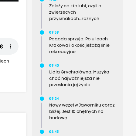
Zależy co kto lubi, czyli o
zwierzęcych
przysmakach...różnych
09:59
Pogoda sprzyja. Po ulicach
Krakowa i okolic jeżdżą linie
rekreacyjne
iech
09:40
Lidia Grychtołówna. Muzyka
choć najważniejsza nie
przesłania jej życia
09:24
Nowy węzeł w Jaworniku coraz
bliżej. Jest 10 chętnych na
budowę
08:45