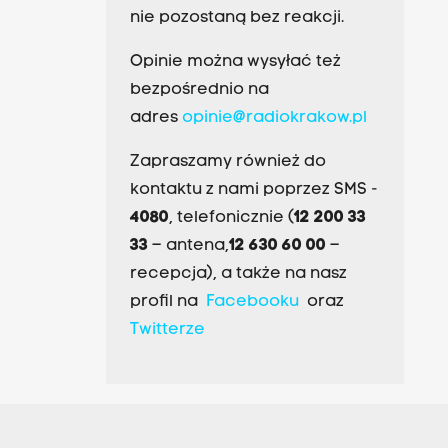
nie pozostaną bez reakcji.
Opinie można wysyłać też
bezpośrednio na
adres
opinie@radiokrakow.pl
Zapraszamy również do
kontaktu z nami poprzez SMS -
4080
, telefonicznie (
12 200 33
33
– antena,
12 630 60 00
–
recepcja), a także na nasz
profil na
Facebooku
oraz
Twitterze