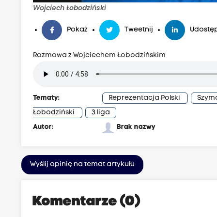
Wojciech Łobodziński
Pokaż
Tweetnij
Udostęp
Rozmowa z Wojciechem Łobodzińskim
Tematy:
Reprezentacja Polski
Szym
Łobodziński
3 liga
Autor:
Brak nazwy
Wyślij opinię na temat artykułu
Komentarze (0)