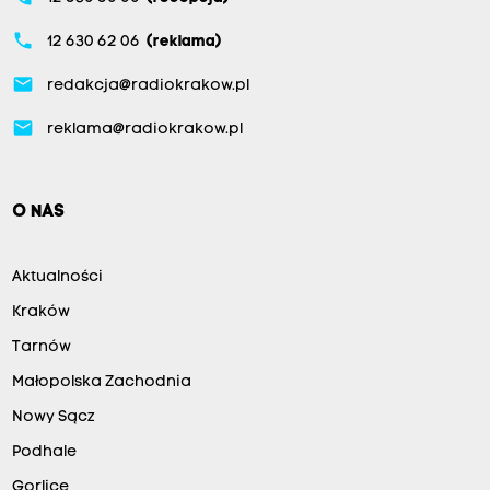
phone
12 630 62 06
(reklama)
email
redakcja@radiokrakow.pl
email
reklama@radiokrakow.pl
O NAS
Aktualności
Kraków
Tarnów
Małopolska Zachodnia
Nowy Sącz
Podhale
Gorlice