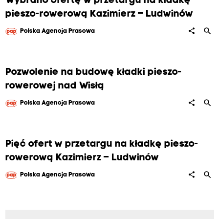
Wybrano ofertę w przetargu na kładkę
pieszo-rowerową Kazimierz – Ludwinów
search
share
Polska Agencja Prasowa
Pozwolenie na budowę kładki pieszo-
rowerowej nad Wisłą
search
share
Polska Agencja Prasowa
Pięć ofert w przetargu na kładkę pieszo-
rowerową Kazimierz – Ludwinów
search
share
Polska Agencja Prasowa