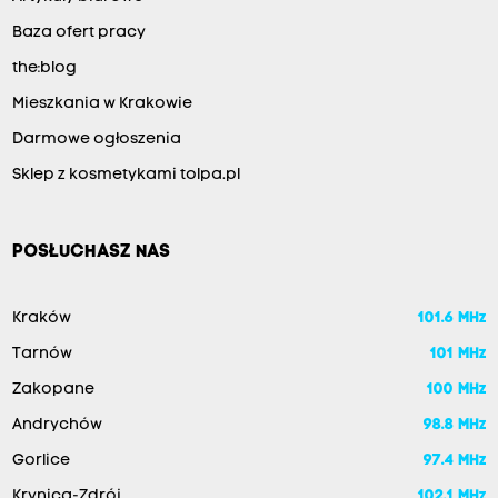
Baza ofert pracy
the:blog
Mieszkania w Krakowie
Darmowe ogłoszenia
Sklep z kosmetykami tolpa.pl
POSŁUCHASZ NAS
Kraków
101.6 MHz
Tarnów
101 MHz
Zakopane
100 MHz
Andrychów
98.8 MHz
Gorlice
97.4 MHz
Krynica-Zdrój
102.1 MHz