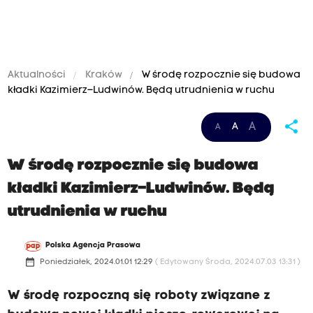
Aktualności
Kraków
W środę rozpocznie się budowa
kładki Kazimierz–Ludwinów. Będą utrudnienia w ruchu
share
A
A
A
W środę rozpocznie się budowa
kładki Kazimierz–Ludwinów. Będą
utrudnienia w ruchu
Polska Agencja Prasowa
date_range
Poniedziałek, 2024.01.01 12:29
( Edytowany Środa, 2024.07.03 13:31 )
W środę rozpoczną się roboty związane z