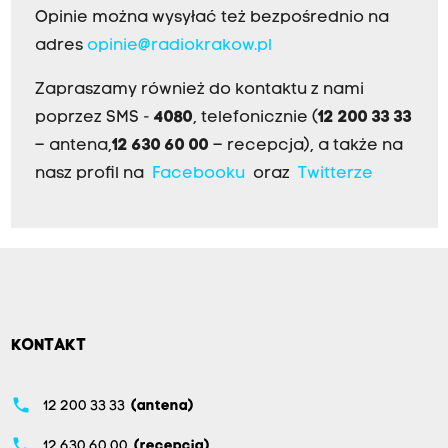
Opinie można wysyłać też bezpośrednio na
adres
opinie@radiokrakow.pl
Zapraszamy również do kontaktu z nami
poprzez SMS -
4080
, telefonicznie (
12 200 33 33
– antena,
12 630 60 00
– recepcja), a także na
nasz profil na
Facebooku
oraz
Twitterze
KONTAKT
phone
12 200 33 33
(antena)
phone
12 630 60 00
(recepcja)