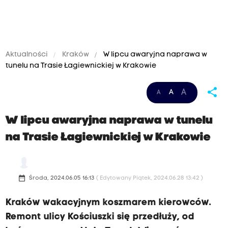
Aktualności
Kraków
W lipcu awaryjna naprawa w
tunelu na Trasie Łagiewnickiej w Krakowie
share
A
A
A
W lipcu awaryjna naprawa w tunelu
na Trasie Łagiewnickiej w Krakowie
date_range
Środa, 2024.06.05 16:13
( Edytowany Piątek, 2024.06.28 13:42 )
Kraków wakacyjnym koszmarem kierowców.
Remont ulicy Kościuszki się przedłuży, od