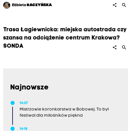
search
share
Elżbieta
RACZYŃSKA
Trasa Łagiewnicka: miejska autostrada czy
szansa na odciążenie centrum Krakowa?
SONDA
search
share
Najnowsze
14:37
Mistrzowie koronkarstwa w Bobowej. To był
festiwal dla miłośników piękna
14:18