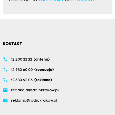
nasz profil na
Facebooku
oraz
Twitterze
KONTAKT
phone
12 200 33 33
(antena)
phone
12 630 60 00
(recepcja)
phone
12 630 62 06
(reklama)
email
redakcja@radiokrakow.pl
email
reklama@radiokrakow.pl