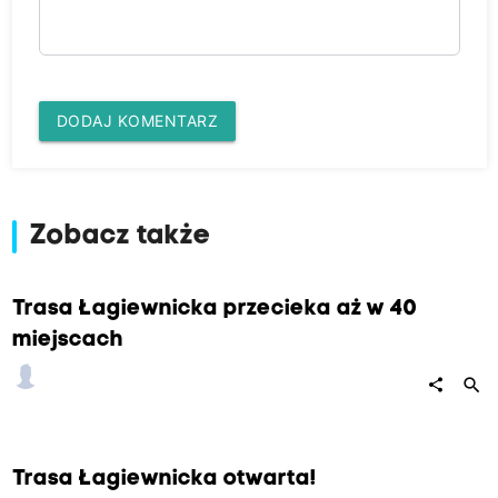
DODAJ KOMENTARZ
Zobacz także
Trasa Łagiewnicka przecieka aż w 40
miejscach
search
share
Trasa Łagiewnicka otwarta!