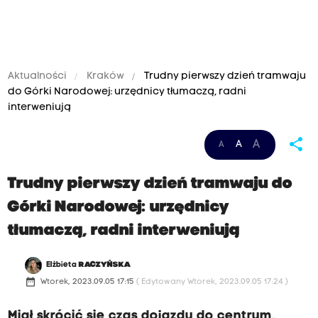
Aktualności
Kraków
Trudny pierwszy dzień tramwaju
do Górki Narodowej: urzędnicy tłumaczą, radni
interweniują
share
A
A
A
Trudny pierwszy dzień tramwaju do
Górki Narodowej: urzędnicy
tłumaczą, radni interweniują
Elżbieta
RACZYŃSKA
date_range
Wtorek, 2023.09.05 17:15
( Edytowany Wtorek, 2023.09.05 17:24 )
Miał skrócić się czas dojazdu do centrum,