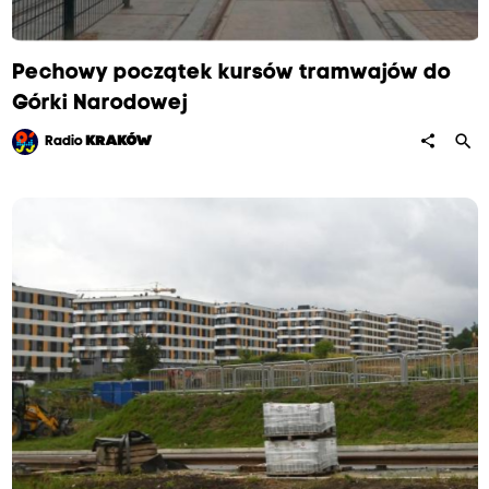
Pechowy początek kursów tramwajów do
Górki Narodowej
search
share
Radio
KRAKÓW