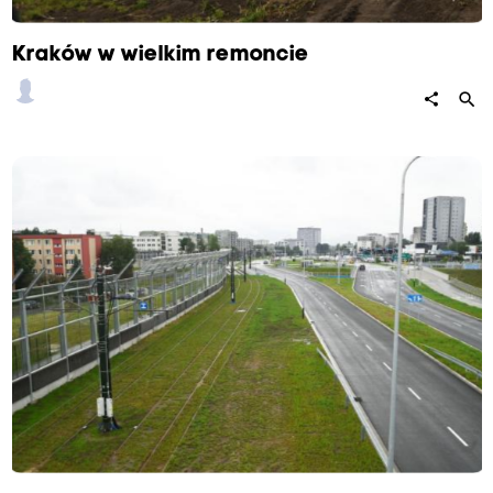
Kraków w wielkim remoncie
search
share