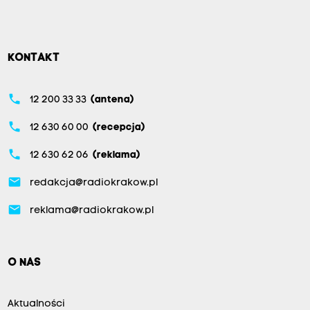
KONTAKT
phone
12 200 33 33
(antena)
phone
12 630 60 00
(recepcja)
phone
12 630 62 06
(reklama)
email
redakcja@radiokrakow.pl
email
reklama@radiokrakow.pl
O NAS
Aktualności