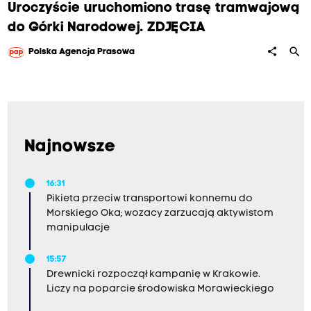
Uroczyście uruchomiono trasę tramwajową
do Górki Narodowej. ZDJĘCIA
search
share
Polska Agencja Prasowa
Najnowsze
16:31
Pikieta przeciw transportowi konnemu do
Morskiego Oka; wozacy zarzucają aktywistom
manipulacje
15:57
Drewnicki rozpoczął kampanię w Krakowie.
Liczy na poparcie środowiska Morawieckiego