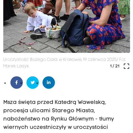
Uroczystość Bożego Ciała w Krakowie, 19 czerwca 2025/ Fot.
crop_free
Marek Lasyk.
1
/ 21
Msza święta przed Katedrą Wawelską,
procesja ulicami Starego Miasta,
nabożeństwo na Rynku Głównym - tłumy
wiernych uczestniczyły w uroczystości