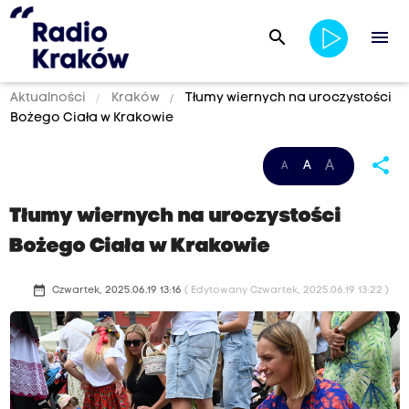
search
menu
Aktualności
Kraków
Tłumy wiernych na uroczystości
Bożego Ciała w Krakowie
share
A
A
A
Tłumy wiernych na uroczystości
Bożego Ciała w Krakowie
date_range
Czwartek, 2025.06.19 13:16
( Edytowany Czwartek, 2025.06.19 13:22 )