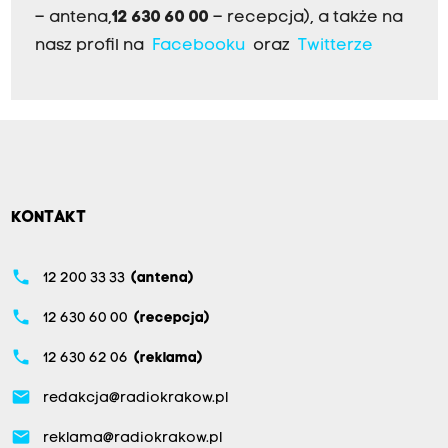
– antena,
12 630 60 00
– recepcja), a także na
nasz profil na
Facebooku
oraz
Twitterze
KONTAKT
phone
12 200 33 33
(antena)
phone
12 630 60 00
(recepcja)
phone
12 630 62 06
(reklama)
email
redakcja@radiokrakow.pl
email
reklama@radiokrakow.pl