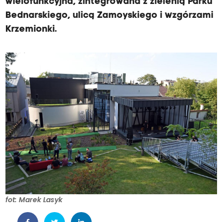
wielofunkcyjna, zintegrowana z zielenią Parku
Bednarskiego, ulicą Zamoyskiego i wzgórzami
Krzemionki.
fot: Marek Lasyk