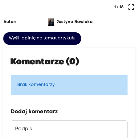
crop_free
1
/ 16
Autor:
Justyna Nowicka
Wyślij opinię na temat artykułu
Komentarze (0)
Brak komentarzy
Dodaj komentarz
Podpis