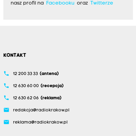
nasz profil na
Facebooku
oraz
Twitterze
KONTAKT
phone
12 200 33 33
(antena)
phone
12 630 60 00
(recepcja)
phone
12 630 62 06
(reklama)
email
redakcja@radiokrakow.pl
email
reklama@radiokrakow.pl