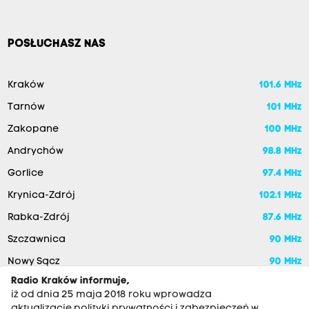
POSŁUCHASZ NAS
Kraków
101.6 MHz
Tarnów
101 MHz
Zakopane
100 MHz
Andrychów
98.8 MHz
Gorlice
97.4 MHz
Krynica-Zdrój
102.1 MHz
Rabka-Zdrój
87.6 MHz
Szczawnica
90 MHz
Nowy Sącz
90 MHz
Radio Kraków informuje,
iż od dnia 25 maja 2018 roku wprowadza
aktualizację polityki prywatności i zabezpieczeń w