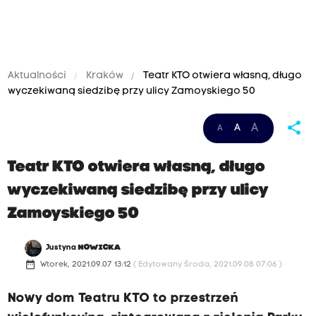
Aktualności
Kraków
Teatr KTO otwiera własną, długo
wyczekiwaną siedzibę przy ulicy Zamoyskiego 50
share
A
A
A
Teatr KTO otwiera własną, długo
wyczekiwaną siedzibę przy ulicy
Zamoyskiego 50
Justyna
NOWICKA
date_range
Wtorek, 2021.09.07 13:12
( Edytowany Środa, 2021.09.08 07:06 )
Nowy dom Teatru KTO to przestrzeń