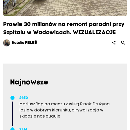
Prawie 30 milionów na remont poradni przy
Szpitalu w Wadowicach. WIZUALIZACJE
search
share
Natalia
FELUŚ
Najnowsze
21:50
Mariusz Jop po meczu z Wisłą Płock: Drużyna
idzie w dobrym kierunku, a rywalizacja w
składzie nas buduje
21:14