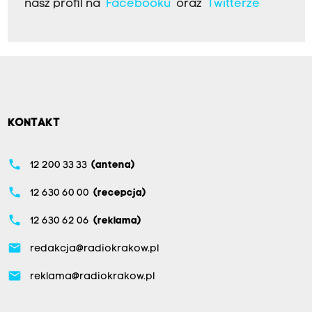
nasz profil na
Facebooku
oraz
Twitterze
KONTAKT
phone
12 200 33 33
(antena)
phone
12 630 60 00
(recepcja)
phone
12 630 62 06
(reklama)
email
redakcja@radiokrakow.pl
email
reklama@radiokrakow.pl