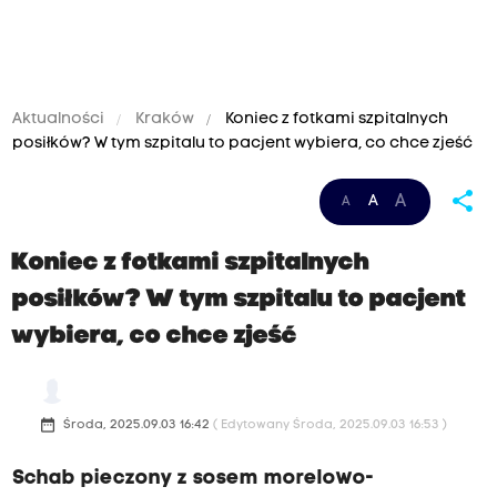
Aktualności
Kraków
Koniec z fotkami szpitalnych
posiłków? W tym szpitalu to pacjent wybiera, co chce zjeść
share
A
A
A
Koniec z fotkami szpitalnych
posiłków? W tym szpitalu to pacjent
wybiera, co chce zjeść
date_range
Środa, 2025.09.03 16:42
( Edytowany Środa, 2025.09.03 16:53 )
Schab pieczony z sosem morelowo-