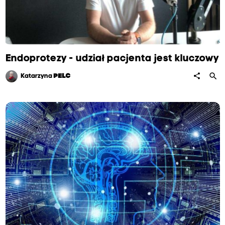
Endoprotezy - udział pacjenta jest kluczowy
search
share
Katarzyna
PELC