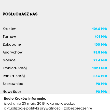
POSŁUCHASZ NAS
Kraków
101.6 MHz
Tarnów
101 MHz
Zakopane
100 MHz
Andrychów
98.8 MHz
Gorlice
97.4 MHz
Krynica-Zdrój
102.1 MHz
Rabka-Zdrój
87.6 MHz
Szczawnica
90 MHz
Nowy Sącz
90 MHz
Radio Kraków informuje,
iż od dnia 25 maja 2018 roku wprowadza
aktualizację polityki prywatności i zabezpieczeń w