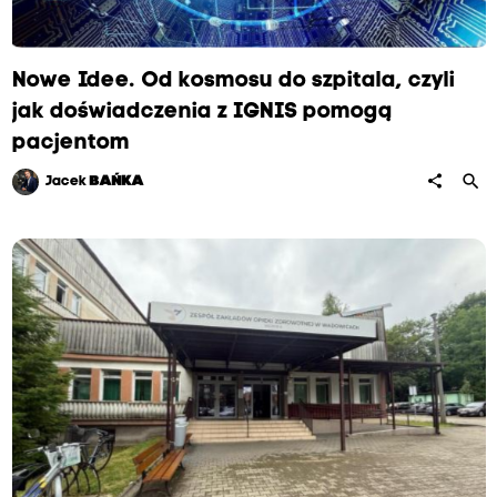
Nowe Idee. Od kosmosu do szpitala, czyli
jak doświadczenia z IGNIS pomogą
pacjentom
search
share
Jacek
BAŃKA