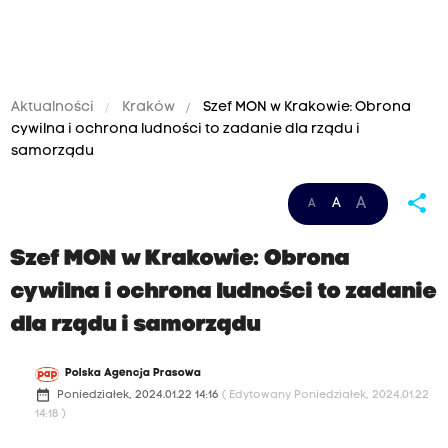
Aktualności
Kraków
Szef MON w Krakowie: Obrona
cywilna i ochrona ludności to zadanie dla rządu i
samorządu
share
A
A
A
Szef MON w Krakowie: Obrona
cywilna i ochrona ludności to zadanie
dla rządu i samorządu
Polska Agencja Prasowa
date_range
Poniedziałek, 2024.01.22 14:16
( Edytowany Poniedziałek, 2024.01.22
14:18 )