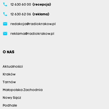
phone
12 630 60 00
(recepcja)
phone
12 630 62 06
(reklama)
email
redakcja@radiokrakow.pl
email
reklama@radiokrakow.pl
O NAS
Aktualności
Kraków
Tarnów
Małopolska Zachodnia
Nowy Sącz
Podhale