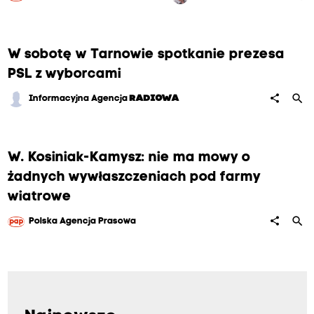
W sobotę w Tarnowie spotkanie prezesa
PSL z wyborcami
search
share
Informacyjna Agencja
RADIOWA
W. Kosiniak-Kamysz: nie ma mowy o
żadnych wywłaszczeniach pod farmy
wiatrowe
search
share
Polska Agencja Prasowa