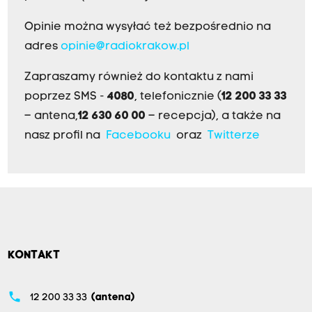
Opinie można wysyłać też bezpośrednio na
adres
opinie@radiokrakow.pl
Zapraszamy również do kontaktu z nami
poprzez SMS -
4080
, telefonicznie (
12 200 33 33
– antena,
12 630 60 00
– recepcja), a także na
nasz profil na
Facebooku
oraz
Twitterze
KONTAKT
phone
12 200 33 33
(antena)