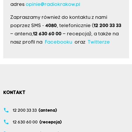
adres
opinie@radiokrakow.pl
Zapraszamy również do kontaktu z nami
poprzez SMS -
4080
, telefonicznie (
12 200 33 33
– antena,
12 630 60 00
– recepcja), a także na
nasz profil na
Facebooku
oraz
Twitterze
KONTAKT
phone
12 200 33 33
(antena)
phone
12 630 60 00
(recepcja)