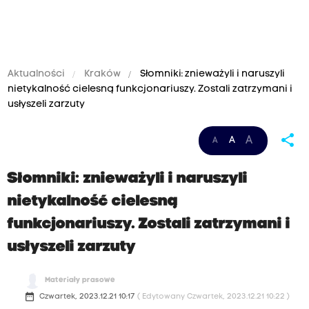
Aktualności
Kraków
Słomniki: znieważyli i naruszyli
nietykalność cielesną funkcjonariuszy. Zostali zatrzymani i
usłyszeli zarzuty
share
A
A
A
Słomniki: znieważyli i naruszyli
nietykalność cielesną
funkcjonariuszy. Zostali zatrzymani i
usłyszeli zarzuty
Materiały prasowe
date_range
Czwartek, 2023.12.21 10:17
( Edytowany Czwartek, 2023.12.21 10:22 )