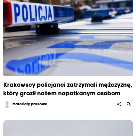
Krakowscy policjanci zatrzymali mężczyznę,
który groził nożem napotkanym osobom
search
share
Materiały prasowe