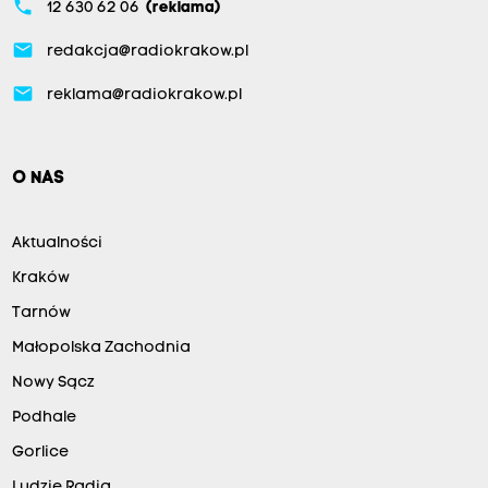
phone
12 630 62 06
(reklama)
email
redakcja@radiokrakow.pl
email
reklama@radiokrakow.pl
O NAS
Aktualności
Kraków
Tarnów
Małopolska Zachodnia
Nowy Sącz
Podhale
Gorlice
Ludzie Radia