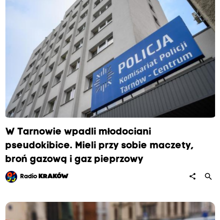
W Tarnowie wpadli młodociani
pseudokibice. Mieli przy sobie maczety,
broń gazową i gaz pieprzowy
search
share
Radio
KRAKÓW