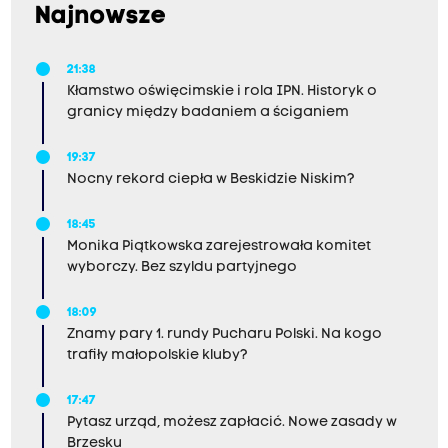
Najnowsze
21:38
Kłamstwo oświęcimskie i rola IPN. Historyk o
granicy między badaniem a ściganiem
19:37
Nocny rekord ciepła w Beskidzie Niskim?
18:45
Monika Piątkowska zarejestrowała komitet
wyborczy. Bez szyldu partyjnego
18:09
Znamy pary 1. rundy Pucharu Polski. Na kogo
trafiły małopolskie kluby?
17:47
Pytasz urząd, możesz zapłacić. Nowe zasady w
Brzesku