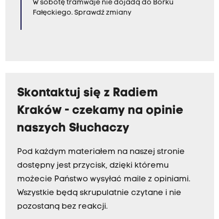
i
W sobotę tramwaje nie dojadą do Borku
Fałęckiego. Sprawdź zmiany
z
a
c
j
i
r
Skontaktuj się z Radiem
u
Kraków - czekamy na opinie
c
h
naszych Słuchaczy
u
Pod każdym materiałem na naszej stronie
d
dostępny jest przycisk, dzięki któremu
r
możecie Państwo wysyłać maile z opiniami.
o
Wszystkie będą skrupulatnie czytane i nie
g
pozostaną bez reakcji.
o