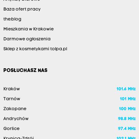
Baza ofert pracy
the:blog
Mieszkania w Krakowie
Darmowe ogłoszenia
Sklep z kosmetykami tolpa.pl
POSŁUCHASZ NAS
Kraków
101.6 MHz
Tarnów
101 MHz
Zakopane
100 MHz
Andrychów
98.8 MHz
Gorlice
97.4 MHz
Krynica-Zdrój
102.1 MHz