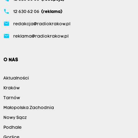
phone
12 630 62 06
(reklama)
email
redakcja@radiokrakow.pl
email
reklama@radiokrakow.pl
O NAS
Aktualności
Kraków
Tarnów
Małopolska Zachodnia
Nowy Sącz
Podhale
Gorlice