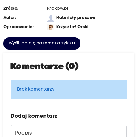
o
Źródło:
krakow.pl
r
Autor:
Materiały prasowe
o
Opracowanie:
Krzysztof Orski
n
i
Wyślij opinię na temat artykułu
c
z
a
Komentarze (0)
d
o
u
Brak komentarzy
l
.
P
Dodaj komentarz
o
w
Podpis