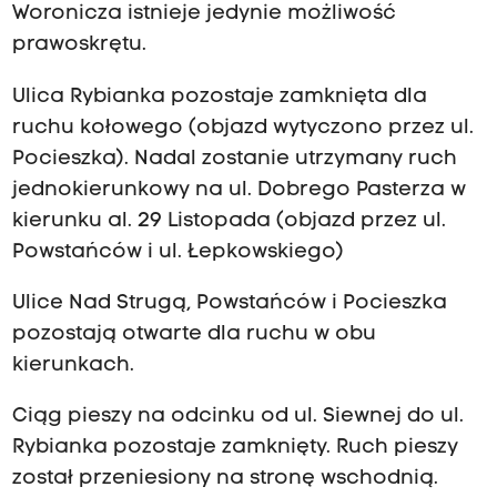
7
Woronicza istnieje jedynie możliwość
l
prawoskrętu.
i
Ulica Rybianka pozostaje zamknięta dla
s
ruchu kołowego (objazd wytyczono przez ul.
t
Pocieszka). Nadal zostanie utrzymany ruch
o
jednokierunkowy na ul. Dobrego Pasterza w
p
kierunku al. 29 Listopada (objazd przez ul.
a
Powstańców i ul. Łepkowskiego)
d
a
Ulice Nad Strugą, Powstańców i Pocieszka
r
pozostają otwarte dla ruchu w obu
o
kierunkach.
z
p
Ciąg pieszy na odcinku od ul. Siewnej do ul.
o
Rybianka pozostaje zamknięty. Ruch pieszy
c
został przeniesiony na stronę wschodnią.