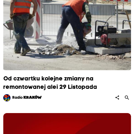
.
P
o
w
s
t
a
ń
c
ó
Od czwartku kolejne zmiany na
w
remontowanej alei 29 Listopada
d
search
share
Radio
KRAKÓW
o
u
l
.