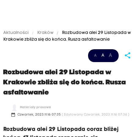
Aktualności
Kraków
Rozbudowa alei 29 Listopada w
Krakowie zbliża się do końca. Rusza asfaltowanie
R
share
A
A
A
o
z
Rozbudowa alei 29 Listopada w
b
Krakowie zbliża się do końca. Rusza
u
asfaltowanie
d
o
Materiały prasowe
w
date_range
Czwartek, 2023.11.16 07:35
( Edytowany Czwartek, 2023.11.16 07:36 )
a
Rozbudowa alei 29 Listopada coraz bliżej
a