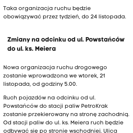
z
Taka organizacja ruchu będzie
n
obowiązywać przez tydzień, do 24 listopada.
i
e
s
Zmiany na odcinku od ul. Powstańców
i
do ul. ks. Meiera
ę
a
Nowa organizacja ruchu drogowego
s
zostanie wprowadzona we wtorek, 21
f
listopada, od godziny 5.00.
a
l
Ruch pojazdów na odcinku od ul.
t
Powstańców do stacji paliw PetroKrak
o
zostanie przekierowany na stronę zachodnią.
w
Od stacji paliw do ul. ks. Meiera ruch będzie
a
odbywać się po stronie wschodniej. Ulica