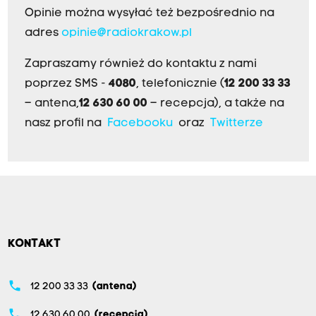
w
Opinie można wysyłać też bezpośrednio na
e
adres
opinie@radiokrakow.pl
g
o
Zapraszamy również do kontaktu z nami
.
poprzez SMS -
4080
, telefonicznie (
12 200 33 33
– antena,
12 630 60 00
– recepcja), a także na
nasz profil na
Facebooku
oraz
Twitterze
KONTAKT
phone
12 200 33 33
(antena)
phone
12 630 60 00
(recepcja)