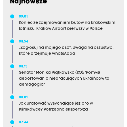
Najnowsze
ą
n
09:01
a
Koniec ze zdejmowaniem butów na krakowskim
s
lotnisku. Kraków Airport pierwszy w Polsce
z
m
08:54
„Zagłosuj na mojego psa”. Uwaga na oszustwo,
i
które przejmuje WhatsAppa
a
n
08:15
Senator Monika Piątkowska (KO): "Pomysł
y
deportowania niepracujących Ukraińców to
w
demagogia"
o
r
08:01
Jak uratować wysychające jezioro w
g
Klimkówce? Potrzebna ekspertyza
a
n
07:44