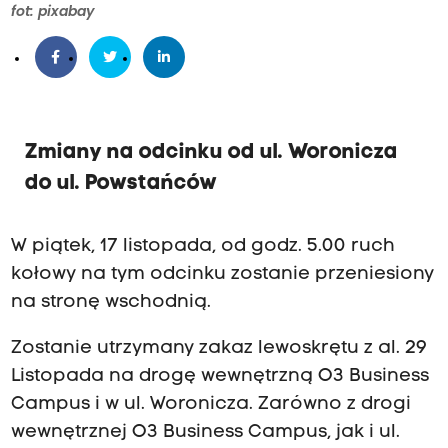
r
fot: pixabay
a
z
b
l
i
Zmiany na odcinku od ul. Woronicza
ż
do ul. Powstańców
e
j
W piątek, 17 listopada, od godz. 5.00 ruch
k
kołowy na tym odcinku zostanie przeniesiony
o
na stronę wschodnią.
ń
c
Zostanie utrzymany zakaz lewoskrętu z al. 29
a
Listopada na drogę wewnętrzną O3 Business
.
Campus i w ul. Woronicza. Zarówno z drogi
1
wewnętrznej O3 Business Campus, jak i ul.