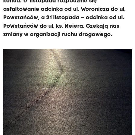
końca. 17 listopada rozpocznie się
l
asfaltowanie odcinka od ul. Woronicza do ul.
e
Powstańców, a 21 listopada – odcinka od ul.
i
Powstańców do ul. ks. Meiera. Czekają nas
2
zmiany w organizacji ruchu drogowego.
9
L
i
s
t
o
p
a
d
a
c
o