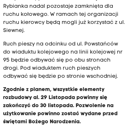
n
Rybianka nadal pozostaje zamknięta dla
i
ruchu kołowego. W ramach tej organizacji
e
ruchu kierowcy będą mogli już korzystać z ul.
o
Siewnej.
d
c
Ruch pieszy na odcinku od ul. Powstańców
i
do wiaduktu kolejowego na linii kolejowej nr
n
95 będzie odbywać się po obu stronach
k
drogi. Pod wiaduktem ruch pieszych
a
odbywać się będzie po stronie wschodniej.
o
Zgodnie z planem, wszystkie elementy
d
rozbudowy al. 29 Listopada powinny się
u
zakończyć do 30 listopada. Pozwolenie na
l
użytkowanie powinno zostać wydane przed
.
świętami Bożego Narodzenia.
W