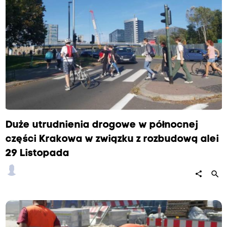
p
a
d
a
–
o
d
c
i
Duże utrudnienia drogowe w północnej
n
części Krakowa w związku z rozbudową alei
k
29 Listopada
a
o
search
share
d
u
l