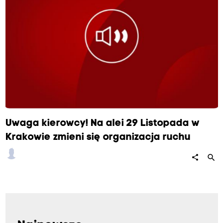
k
s
.
M
e
i
e
r
a
Uwaga kierowcy! Na alei 29 Listopada w
.
Krakowie zmieni się organizacja ruchu
C
z
search
share
e
k
a
j