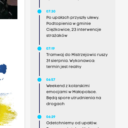
07:30
Po upałach przyszły ulewy.
Podtopienia w gminie
Ciężkowice, 23 interwencje
strażaków
07:19
Tramwaj do Mistrzejowic ruszy
31 sierpnia. Wykonawca:
termin jest realny
06:57
Weekend z kolarskimi
emocjami w Małopolsce.
Będą spore utrudnienia na
drogach
06:29
Odetchniemy od upałów.