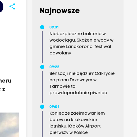
share
Najnowsze
09:31
Niebezpieczne bakterie w
wodociągu. Skażenie wody w
gminie Lanckorona, festiwal
odwołany
09:22
Sensacji nie będzie? Odkrycie
na placu Drzewnym w
meru
Tarnowie to
 z
prawdopodobnie piwnica
09:01
Koniec ze zdejmowaniem
butów na krakowskim
lotnisku. Kraków Airport
pierwszy w Polsce