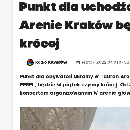
Punkt dla uchodź
Arenie Kraków bę
krócej
date_range
Radio
KRAKÓW
Piątek, 2022.04.01 07:5
Punkt dla obywateli Ukrainy w Tauron Ar
PESEL, będzie w piątek czynny krócej. Od
koncertem organizowanym w arenie główn