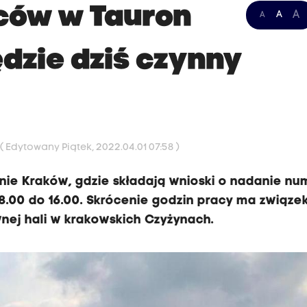
ców w Tauron
A
A
A
dzie dziś czynny
3
( Edytowany Piątek, 2022.04.01 07:58 )
enie Kraków, gdzie składają wnioski o nadanie nu
 8.00 do 16.00. Skrócenie godzin pracy ma związek
ej hali w krakowskich Czyżynach.