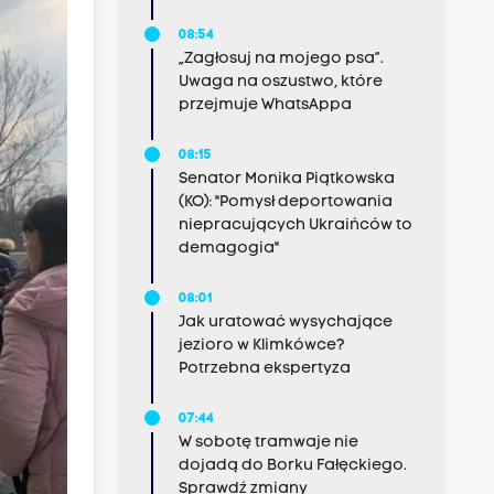
08:54
„Zagłosuj na mojego psa”.
Uwaga na oszustwo, które
przejmuje WhatsAppa
08:15
Senator Monika Piątkowska
(KO): "Pomysł deportowania
niepracujących Ukraińców to
demagogia"
08:01
Jak uratować wysychające
jezioro w Klimkówce?
Potrzebna ekspertyza
07:44
W sobotę tramwaje nie
dojadą do Borku Fałęckiego.
Sprawdź zmiany