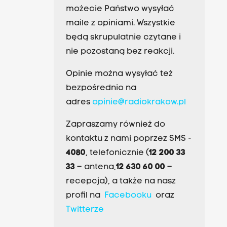
możecie Państwo wysyłać
maile z opiniami. Wszystkie
będą skrupulatnie czytane i
nie pozostaną bez reakcji.
Opinie można wysyłać też
bezpośrednio na
adres
opinie@radiokrakow.pl
Zapraszamy również do
kontaktu z nami poprzez SMS -
4080
, telefonicznie (
12 200 33
33
– antena,
12 630 60 00
–
recepcja), a także na nasz
profil na
Facebooku
oraz
Twitterze