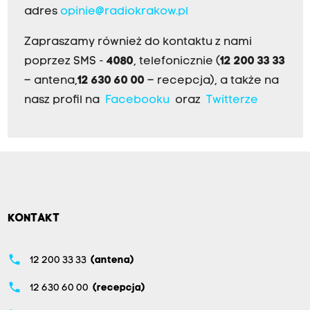
adres
opinie@radiokrakow.pl
Zapraszamy również do kontaktu z nami
poprzez SMS -
4080
, telefonicznie (
12 200 33 33
– antena,
12 630 60 00
– recepcja), a także na
nasz profil na
Facebooku
oraz
Twitterze
KONTAKT
phone
12 200 33 33
(antena)
phone
12 630 60 00
(recepcja)