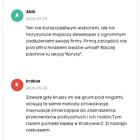
Abik
A
2026-05-24
Ten nie był szczęśliwym wyborem, ale na
horyzoncie majaczy deweloper z ogromnym
zadłużeniem swojej firmy. Firmą zarządzić nie
potrafił a miastem będzie umiał? Raczej
pachnie tu akcją "Koryto".
krakus
K
2026-05-24
Zawsze gdy kruszy im się grunt pod nogami,
stosują te same metody: prowokacje,
insynuacje zmierzające do zastraszenia
przeciwników politycznych i ich rodzin.Tym
razem ponieśli klęskę w Krakowie.C .D nastąpi
niebawem.