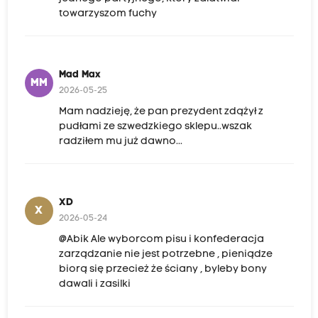
towarzyszom fuchy
Mad Max
MM
2026-05-25
Mam nadzieję, że pan prezydent zdążył z
pudłami ze szwedzkiego sklepu..wszak
radziłem mu już dawno...
XD
X
2026-05-24
@Abik Ale wyborcom pisu i konfederacja
zarządzanie nie jest potrzebne , pieniądze
biorą się przecież że ściany , byleby bony
dawali i zasilki