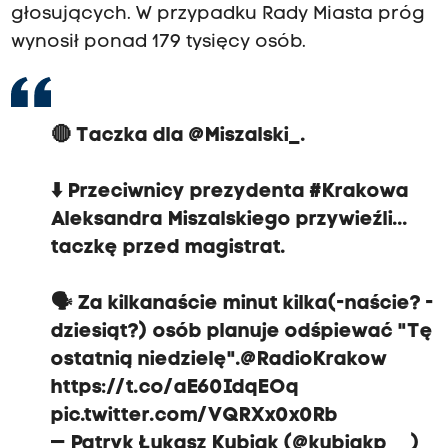
głosujących. W przypadku Rady Miasta próg
wynosił ponad 179 tysięcy osób.
🔴 Taczka dla
@Miszalski_
.
⬇️ Przeciwnicy prezydenta
#Krakowa
Aleksandra Miszalskiego przywieźli...
taczkę przed magistrat.
🗣 Za kilkanaście minut kilka(-naście? -
dziesiąt?) osób planuje odśpiewać "Tę
ostatnią niedzielę".
@RadioKrakow
https://t.co/aE60IdqEOq
pic.twitter.com/VQRXx0x0Rb
— Patryk Łukasz Kubiak (@kubiakp__)