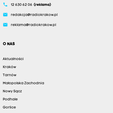
phone
12 630 62 06
(reklama)
email
redakcja@radiokrakow.pl
email
reklama@radiokrakow.pl
O NAS
Aktualności
Kraków
Tarnów
Małopolska Zachodnia
Nowy Sącz
Podhale
Gorlice