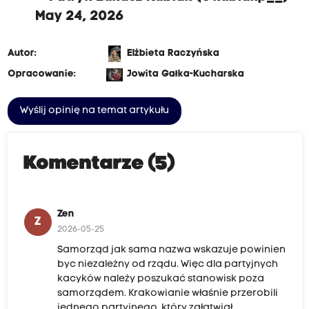
May 24, 2026
Autor:
Elżbieta Raczyńska
Opracowanie:
Jowita Gałka-Kucharska
Wyślij opinię na temat artykułu
Komentarze (5)
Zen
Z
2026-05-25
Samorząd jak sama nazwa wskazuje powinien
byc niezależny od rządu. Więc dla partyjnych
kacyków należy poszukać stanowisk poza
samorządem. Krakowianie właśnie przerobili
jednego partyjnego, który załatwiał