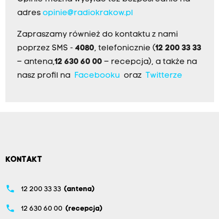
adres
opinie@radiokrakow.pl
Zapraszamy również do kontaktu z nami
poprzez SMS -
4080
, telefonicznie (
12 200 33 33
– antena,
12 630 60 00
– recepcja), a także na
nasz profil na
Facebooku
oraz
Twitterze
KONTAKT
phone
12 200 33 33
(antena)
phone
12 630 60 00
(recepcja)