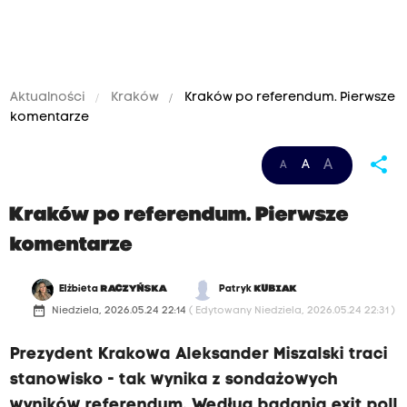
Aktualności
Kraków
Kraków po referendum. Pierwsze
komentarze
share
A
A
A
Kraków po referendum. Pierwsze
komentarze
Elżbieta
RACZYŃSKA
Patryk
KUBIAK
date_range
Niedziela, 2026.05.24 22:14
( Edytowany Niedziela, 2026.05.24 22:31 )
Prezydent Krakowa Aleksander Miszalski traci
stanowisko - tak wynika z sondażowych
wyników referendum. Według badania exit poll