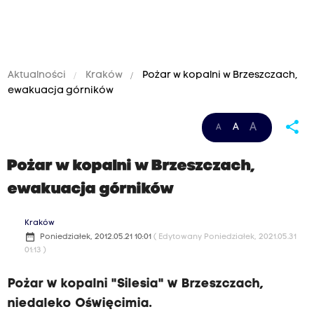
Aktualności
Kraków
Pożar w kopalni w Brzeszczach,
ewakuacja górników
share
A
A
A
Pożar w kopalni w Brzeszczach,
ewakuacja górników
Kraków
date_range
Poniedziałek, 2012.05.21 10:01
( Edytowany Poniedziałek, 2021.05.31
01:13 )
Pożar w kopalni "Silesia" w Brzeszczach,
niedaleko Oświęcimia.