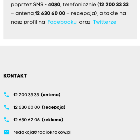
poprzez SMS -
4080
, telefonicznie (
12 200 33 33
– antena,
12 630 60 00
– recepcja), a także na
nasz profil na
Facebooku
oraz
Twitterze
KONTAKT
phone
12 200 33 33
(antena)
phone
12 630 60 00
(recepcja)
phone
12 630 62 06
(reklama)
email
redakcja@radiokrakow.pl