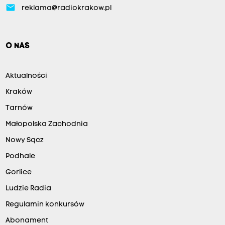
email
reklama@radiokrakow.pl
O NAS
Aktualności
Kraków
Tarnów
Małopolska Zachodnia
Nowy Sącz
Podhale
Gorlice
Ludzie Radia
Regulamin konkursów
Abonament