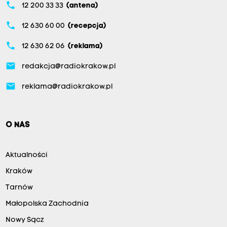
phone
12 200 33 33
(antena)
phone
12 630 60 00
(recepcja)
phone
12 630 62 06
(reklama)
email
redakcja@radiokrakow.pl
email
reklama@radiokrakow.pl
O NAS
Aktualności
Kraków
Tarnów
Małopolska Zachodnia
Nowy Sącz