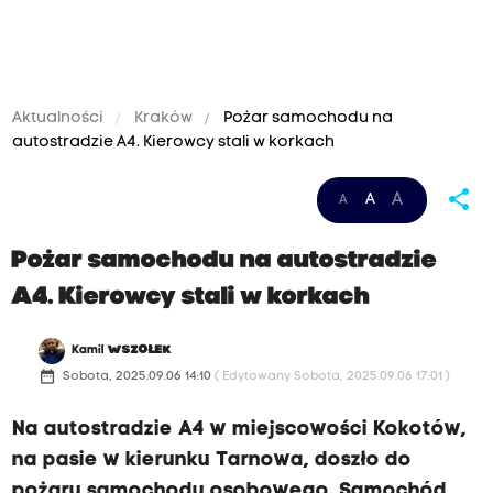
Aktualności
Kraków
Pożar samochodu na
autostradzie A4. Kierowcy stali w korkach
share
A
A
A
Pożar samochodu na autostradzie
A4. Kierowcy stali w korkach
Kamil
WSZOŁEK
date_range
Sobota, 2025.09.06 14:10
( Edytowany Sobota, 2025.09.06 17:01 )
Na autostradzie A4 w miejscowości Kokotów,
na pasie w kierunku Tarnowa, doszło do
pożaru samochodu osobowego. Samochód