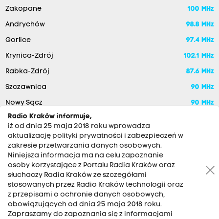
Zakopane
100 MHz
Andrychów
98.8 MHz
Gorlice
97.4 MHz
Krynica-Zdrój
102.1 MHz
Rabka-Zdrój
87.6 MHz
Szczawnica
90 MHz
Nowy Sącz
90 MHz
Radio Kraków informuje,
iż od dnia 25 maja 2018 roku wprowadza
aktualizację polityki prywatności i zabezpieczeń w
zakresie przetwarzania danych osobowych.
Niniejsza informacja ma na celu zapoznanie
osoby korzystające z Portalu Radia Kraków oraz
słuchaczy Radia Kraków ze szczegółami
stosowanych przez Radio Kraków technologii oraz
RADIO KRAKÓW SA. Aleja Juliusza Słowackiego 22, 30-007
z przepisami o ochronie danych osobowych,
Kraków
obowiązujących od dnia 25 maja 2018 roku.
Zapraszamy do zapoznania się z informacjami
Antena: 12 200 33 33