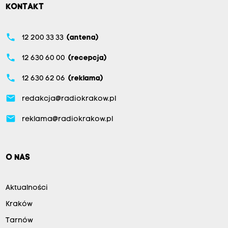
KONTAKT
phone
12 200 33 33
(antena)
phone
12 630 60 00
(recepcja)
phone
12 630 62 06
(reklama)
email
redakcja@radiokrakow.pl
email
reklama@radiokrakow.pl
O NAS
Aktualności
Kraków
Tarnów