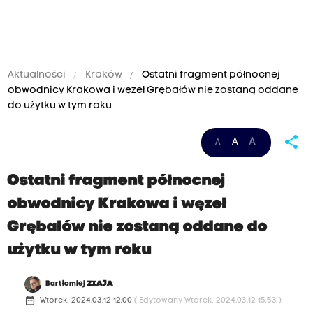
Aktualności
Kraków
Ostatni fragment północnej
obwodnicy Krakowa i węzeł Grębałów nie zostaną oddane
do użytku w tym roku
share
A
A
A
Ostatni fragment północnej
obwodnicy Krakowa i węzeł
Grębałów nie zostaną oddane do
użytku w tym roku
Bartłomiej
ZIAJA
date_range
Wtorek, 2024.03.12 12:00
( Edytowany Wtorek, 2024.03.12 15:53 )