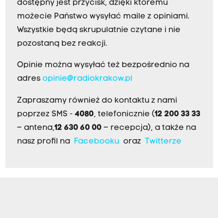
dostępny jest przycisk, dzięki któremu
możecie Państwo wysyłać maile z opiniami.
Wszystkie będą skrupulatnie czytane i nie
pozostaną bez reakcji.
Opinie można wysyłać też bezpośrednio na
adres
opinie@radiokrakow.pl
Zapraszamy również do kontaktu z nami
poprzez SMS -
4080
, telefonicznie (
12 200 33 33
– antena,
12 630 60 00
– recepcja), a także na
nasz profil na
Facebooku
oraz
Twitterze