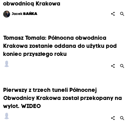
obwodnicą Krakowa
search
share
Jacek
BAŃKA
Tomasz Tomala: Północna obwodnica
Krakowa zostanie oddana do użytku pod
koniec przyszłego roku
search
share
Pierwszy z trzech tuneli Północnej
Obwodnicy Krakowa został przekopany na
wylot. WIDEO
search
share