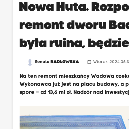
Nowa Huta. Rozpo
remont dworu Ba
była ruina, będzie
date_range
Renata
RADŁOWSKA
Wtorek, 2024.06.1
Na ten remont mieszkańcy Wadowa czekal
Wykonawca już jest na placu budowy, a p
spore – aż 13,6 ml zł. Nadzór nad inwest