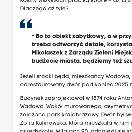
Koszty wszystkich prac są spore – aż 13,6
Dlaczego aż tyle?
- Bo to obiekt zabytkowy, a w prz
trzeba odtworzyć detale, korzyst
Mikolaszek z Zarządu Zieleni Miejsk
budżecie miasta, będziemy też s
Jeżeli środki będą, mieszkańcy Wadowa, 
odrestaurowany dwór pod koniec 2025 r
Budynek zaprojektował w 1874 roku Anton
Wadowa. Wokół murowanego, asymetry
założono park krajobrazowy. Dwór był w
Zofia Kulinowska, która mieszkała w nim p
przedszkole. W latach 90. odnaleźli się s