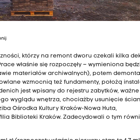
nij
ności, którzy na remont dworu czekali kilka de
 Prace właśnie się rozpoczęły – wymieniona będz
awie materiałów archiwalnych), potem demonta
dowlane wzmocnią też fundamenty, położą insta
enich jest wpisany do rejestru zabytków, ważne
ego wyglądu wnętrza, chociażby usunięcie ścia
ziba Ośrodka Kultury Kraków-Nowa Huta,
ilia Biblioteki Kraków. Zadecydowali o tym równ