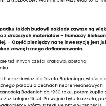
 ml zł (rozpoczęty właśnie pierwszy etap to 1,7 ml
ypadku takich budowli nakłady zawsze są więk
ać z droższych materiałów – tłumaczy Aleksa
iej. – Część pieniędzy na tę inwestycję jest ju
zukać zewnętrznego dofinansowania.
ale też innych części Krakowa, dostaną
oku.
i Łuszczkiewicz dla Józefa Badeniego, właścici
cznego pałacu o cechach neorenesansowych
łasnością Badenich do 1930 roku, potem kupiła
rzez kolejne 15 lat. Po wojnie była tu szkoła, póź
padkobiercy, którzy zrzekli się praw własności i