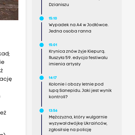
Dzianiszu
15:10
Wypadek na A4 w Jodłówce.
Jedna osoba ranna
15:01
Krynica znów żyje Kiepurą.
kad;
Ruszyła 59. edycja festiwalu
ie
imienia artysty
ż
14:17
lację
Kolonie i obozy letnie pod
lupą Sanepidu. Jaki jest wynik
n
kontroli?
13:56
ież
Mężczyzna, który wulgarnie
wyzywał dwójkę Ukraińców,
zgłosił się na policję