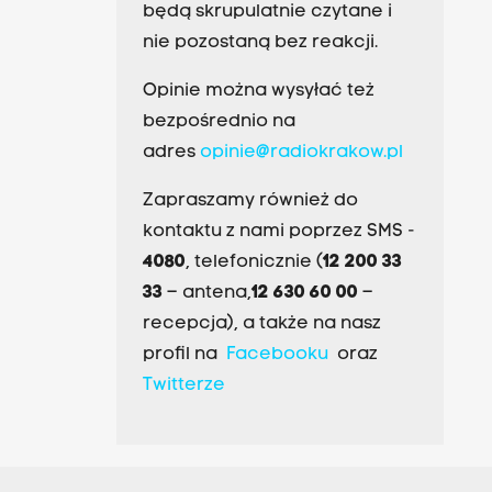
będą skrupulatnie czytane i
nie pozostaną bez reakcji.
Opinie można wysyłać też
bezpośrednio na
adres
opinie@radiokrakow.pl
Zapraszamy również do
kontaktu z nami poprzez SMS -
4080
, telefonicznie (
12 200 33
33
– antena,
12 630 60 00
–
recepcja), a także na nasz
profil na
Facebooku
oraz
Twitterze