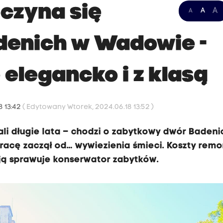
czyna się
A
A
A
denich w Wadowie -
 elegancko i z klasą
8 13:42
( Edytowany Wtorek, 2024.06.18 13:52 )
i długie lata – chodzi o zabytkowy dwór Badeni
racę zaczął od… wywiezienia śmieci. Koszty remo
ycją sprawuje konserwator zabytków.