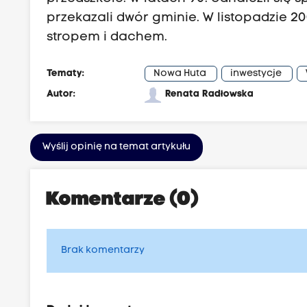
przekazali dwór gminie. W listopadzie 2
stropem i dachem.
Tematy:
Nowa Huta
inwestycje
Autor:
Renata Radłowska
Wyślij opinię na temat artykułu
Komentarze (0)
Brak komentarzy