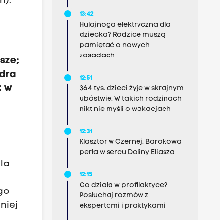
n).
13:42
Hulajnoga elektryczna dla
dziecka? Rodzice muszą
pamiętać o nowych
zasadach
sze;
ndra
12:51
ż w
364 tys. dzieci żyje w skrajnym
ubóstwie. W takich rodzinach
nikt nie myśli o wakacjach
12:31
Klasztor w Czernej. Barokowa
perła w sercu Doliny Eliasza
ela
12:15
Co działa w profilaktyce?
 go
Posłuchaj rozmów z
niej
ekspertami i praktykami