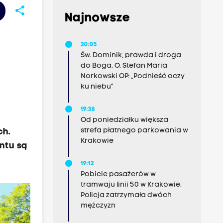
share
Najnowsze
20:05
Św. Dominik, prawda i droga
do Boga. O. Stefan Maria
Norkowski OP: „Podnieść oczy
ku niebu”
19:38
Od poniedziałku większa
strefa płatnego parkowania w
ch.
Krakowie
ntu są
19:12
Pobicie pasażerów w
tramwaju linii 50 w Krakowie.
Policja zatrzymała dwóch
mężczyzn