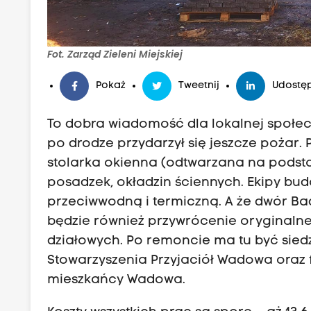
Fot. Zarząd Zieleni Miejskiej
Pokaż
Tweetnij
Udostęp
To dobra wiadomość dla lokalnej społecz
po drodze przydarzył się jeszcze pożar.
stolarka okienna (odtwarzana na podst
posadzek, okładzin ściennych. Ekipy bu
przeciwwodną i termiczną. A że dwór Bad
będzie również przywrócenie oryginaln
działowych. Po remoncie ma tu być sied
Stowarzyszenia Przyjaciół Wadowa oraz f
mieszkańcy Wadowa.