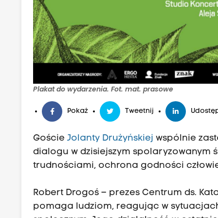
Plakat do wydarzenia. Fot. mat. prasowe
Pokaż
Tweetnij
Udostęp
Goście
Jolanty Drużyńskiej
wspólnie zas
dialogu w dzisiejszym spolaryzowanym św
trudnościami, ochrona godności człowi
Robert Drogoś – prezes Centrum ds. Katas
pomaga ludziom, reagując w sytuacjach