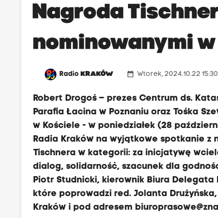
Nagroda Tischner
nominowanymi w 
date_range
Radio
KRAKÓW
Wtorek, 2024.10.22 15:3
Robert Drogoś – prezes Centrum ds. Katas
Parafia Łacina w Poznaniu oraz Tośka S
w Kościele - w poniedziałek (28 paździe
Radia Kraków na wyjątkowe spotkanie z 
Tischnera w kategorii: za inicjatywę wciel
dialog, solidarność, szacunek dla godnośc
Piotr Studnicki, kierownik Biura Delegata
które poprowadzi red. Jolanta Drużyńska, 
Kraków i pod adresem
biuroprasowe@zna