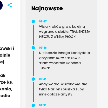
share
Najnowsze
09:47
Wisła Kraków gra o kolejną
wygraną u siebie. TRANSMISJA
MECZU Z WISŁĄ PŁOCK
owski i
09:46
Nie będzie innego kandydata
alnie
z szyldem KO w Krakowie.
ej
"Mam wsparcie Donalda
Tuska"
jak
09:41
ze ks.
Andy Warhol w Krakowie. Nie
kania,
tylko Marilyn i puszka zupy,
inne oblicze artysty
Radia
09:31