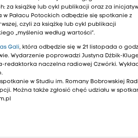
za książkę lub cykl publikacji oraz za inicjaty
a w Pałacu Potockich odbędzie się spotkanie z
ej, czyli za książkę lub cykl publikacji
ego „myślenia według wartości”.
as Gali
, która odbędzie się w 21 listopada o godz
ie. Wydarzenie poprowadzi Justyna Dżbik-Kluge
ka-redaktorka naczelna radiowej Czwórki. Wykła
.
spotkanie w Studiu im. Romany Bobrowskiej Rad
ji. Można także zgłosić chęć udziału w spotka
m.pl