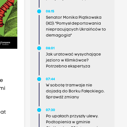
08:15
Senator Monika Piątkowska
(KO): "Pomysł deportowania
niepracujących Ukraińców to
demagogia"
08:01
Jak uratować wysychające
jezioro w Klimkówce?
Potrzebna ekspertyza
07:44
ie
W sobotę tramwaje nie
mi
dojadą do Borku Fałęckiego.
Sprawdź zmiany
07:30
lat
Po upałach przyszły ulewy.
Podtopienia w gminie