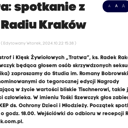
a: spotkanie z
A
A
A
Radiu Kraków
0
( Edytowany Wtorek, 2024.10.22 15:38 )
trof i Klęsk Żywiołowych „Tratwa”, ks. Radek Rak
zewczyk będąca głosem osób skrzywdzonych seksu
rnika) zapraszamy do Studia im. Romany Bobrowski
nominowanymi do tegorocznej edycji Nagrody
ającą w życie wartości bliskie Tischnerowi, takie 
i człowieka. W imieniu Tośki Szewczyk głos zabier
 KEP ds. Ochrony Dzieci i Młodzieży. Początek spot
o godz. 18.00. Wejściówki do odbioru w recepcji 
k.com.pl
.