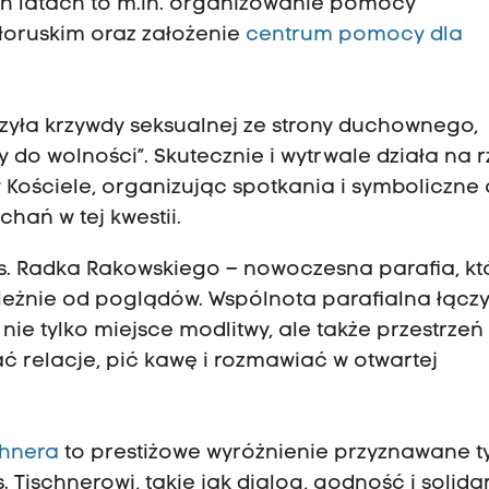
ch latach to m.in. organizowanie pomocy
łoruskim oraz założenie
centrum pomocy dla
zyła krzywdy seksualnej ze strony duchownego,
 do wolności”. Skutecznie i wytrwale działa na 
ościele, organizując spotkania i symboliczne 
hań w tej kwestii.
s. Radka Rakowskiego – nowoczesna parafia, kt
zależnie od poglądów. Wspólnota parafialna łącz
nie tylko miejsce modlitwy, ale także przestrzeń
ć relacje, pić kawę i rozmawiać w otwartej
chnera
to prestiżowe wyróżnienie przyznawane t
s. Tischnerowi, takie jak dialog, godność i solida