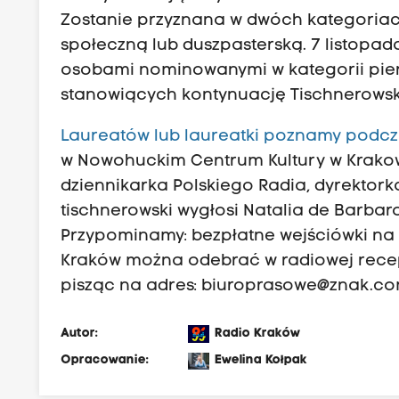
Zostanie przyznana w dwóch kategoriach: 
społeczną lub duszpasterską. 7 listopad
osobami nominowanymi w kategorii pierwsz
stanowiących kontynuację Tischnerowski
Laureatów lub laureatki poznamy podcz
w Nowohuckim Centrum Kultury w Krakow
dziennikarka Polskiego Radia, dyrektor
tischnerowski wygłosi Natalia de Barbaro
Przypominamy: bezpłatne wejściówki na 
Kraków można odebrać w radiowej recepc
pisząc na adres:
biuroprasowe@znak.co
Autor:
Radio Kraków
Opracowanie:
Ewelina Kołpak