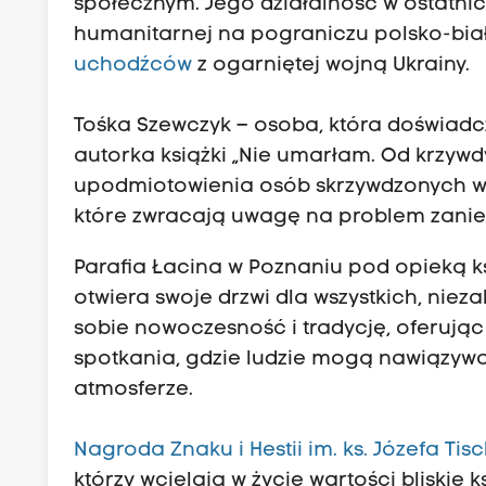
społecznym. Jego działalność w ostatni
humanitarnej na pograniczu polsko-bia
uchodźców
z ogarniętej wojną Ukrainy.
Tośka Szewczyk – osoba, która doświadc
autorka książki „Nie umarłam. Od krzywdy
upodmiotowienia osób skrzywdzonych w K
które zwracają uwagę na problem zaniec
Parafia Łacina w Poznaniu pod opieką k
otwiera swoje drzwi dla wszystkich, nie
sobie nowoczesność i tradycję, oferując 
spotkania, gdzie ludzie mogą nawiązywa
atmosferze.
Nagroda Znaku i Hestii im. ks. Józefa Tis
którzy wcielają w życie wartości bliskie k