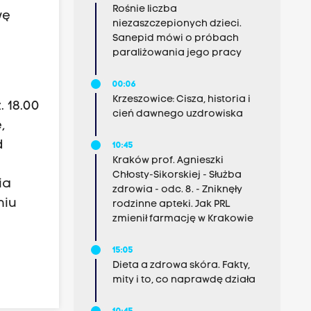
Rośnie liczba
wę
niezaszczepionych dzieci.
Sanepid mówi o próbach
paraliżowania jego pracy
00:06
Krzeszowice: Cisza, historia i
. 18.00
cień dawnego uzdrowiska
,
d
10:45
Kraków prof. Agnieszki
Chłosty-Sikorskiej - Służba
ia
zdrowia - odc. 8. - Zniknęły
niu
rodzinne apteki. Jak PRL
zmienił farmację w Krakowie
15:05
Dieta a zdrowa skóra. Fakty,
mity i to, co naprawdę działa