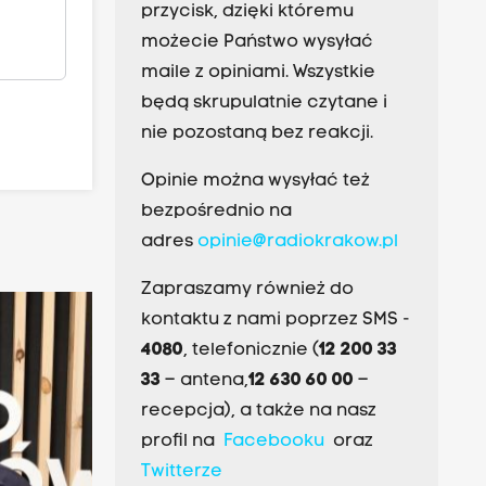
przycisk, dzięki któremu
możecie Państwo wysyłać
maile z opiniami. Wszystkie
będą skrupulatnie czytane i
nie pozostaną bez reakcji.
Opinie można wysyłać też
bezpośrednio na
adres
opinie@radiokrakow.pl
Zapraszamy również do
kontaktu z nami poprzez SMS -
4080
, telefonicznie (
12 200 33
33
– antena,
12 630 60 00
–
recepcja), a także na nasz
profil na
Facebooku
oraz
Twitterze