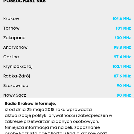
POSŁUCHASZ NAS
Kraków
101.6 MHz
Tarnów
101 MHz
Zakopane
100 MHz
Andrychów
98.8 MHz
Gorlice
97.4 MHz
Krynica-Zdrój
102.1 MHz
Rabka-Zdrój
87.6 MHz
Szczawnica
90 MHz
Nowy Sącz
90 MHz
Radio Kraków informuje,
iż od dnia 25 maja 2018 roku wprowadza
aktualizację polityki prywatności i zabezpieczeń w
zakresie przetwarzania danych osobowych.
Niniejsza informacja ma na celu zapoznanie
osoby korzystające z Portalu Radia Kraków oraz