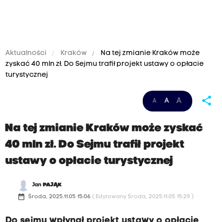
Aktualności
Kraków
Na tej zmianie Kraków może
zyskać 40 mln zł. Do Sejmu trafił projekt ustawy o opłacie
turystycznej
share
A
A
A
Na tej zmianie Kraków może zyskać
40 mln zł. Do Sejmu trafił projekt
ustawy o opłacie turystycznej
Jan
PAJĄK
date_range
Środa, 2025.11.05 15:06
( Edytowany Środa, 2025.11.05 15:29 )
Do sejmu wpłynął projekt ustawy o opłacie