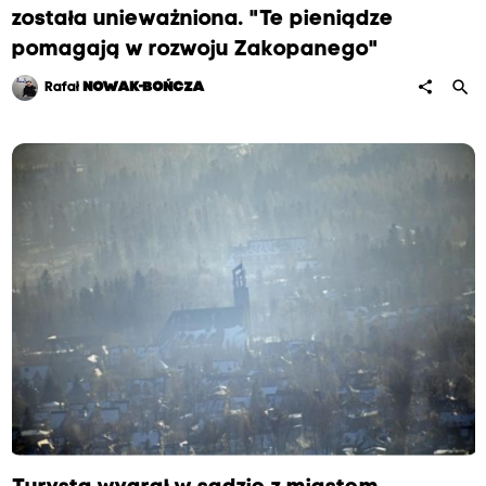
została unieważniona. "Te pieniądze
pomagają w rozwoju Zakopanego"
search
share
Rafał
NOWAK-BOŃCZA