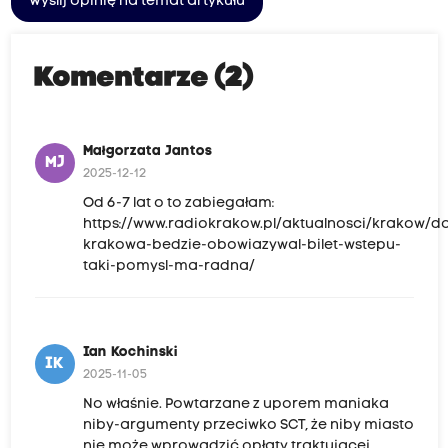
Wyślij opinię na temat artykułu
Komentarze (2)
Małgorzata Jantos
MJ
2025-12-12
Od 6-7 lat o to zabiegałam:
https://www.radiokrakow.pl/aktualnosci/krakow/d
krakowa-bedzie-obowiazywal-bilet-wstepu-
taki-pomysl-ma-radna/
Ian Kochinski
IK
2025-11-05
No właśnie. Powtarzane z uporem maniaka
niby-argumenty przeciwko SCT, że niby miasto
nie może wprowadzić opłaty traktującej