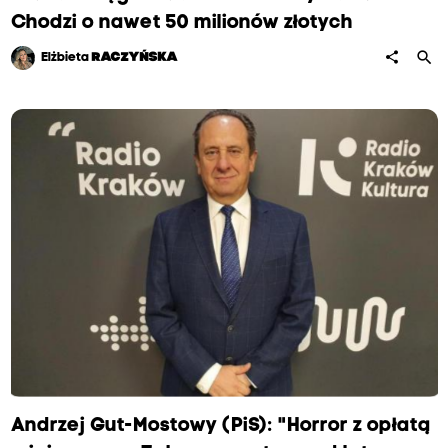
Chodzi o nawet 50 milionów złotych
search
share
Elżbieta
RACZYŃSKA
Andrzej Gut-Mostowy (PiS): "Horror z opłatą