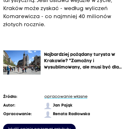
turystyczną. Jeśli ustawa wejdzie w życie,
Kraków może zyskać - według wyliczeń
Komarewicza - co najmniej 40 milionów
złotych rocznie.
Najbardziej pożądany turysta w
Krakowie? "Zamożny i
wysublimowany, ale musi być dla
niego oferta"
Źródło:
opracowanie własne
Autor:
Jan Pająk
Opracowanie:
Renata Radłowska