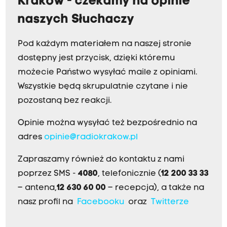
Kraków - czekamy na opinie
naszych Słuchaczy
Pod każdym materiałem na naszej stronie
dostępny jest przycisk, dzięki któremu
możecie Państwo wysyłać maile z opiniami.
Wszystkie będą skrupulatnie czytane i nie
pozostaną bez reakcji.
Opinie można wysyłać też bezpośrednio na
adres
opinie@radiokrakow.pl
Zapraszamy również do kontaktu z nami
poprzez SMS -
4080
, telefonicznie (
12 200 33 33
– antena,
12 630 60 00
– recepcja), a także na
nasz profil na
Facebooku
oraz
Twitterze