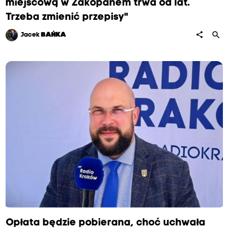
miejscową w Zakopanem trwa od lat.
Trzeba zmienić przepisy"
search
share
Jacek
BAŃKA
Opłata będzie pobierana, choć uchwała