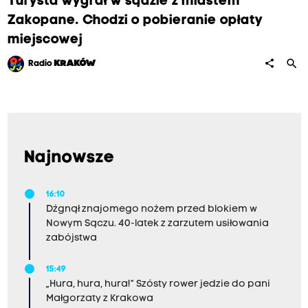
Turysta wygrał w sądzie z miastem
Zakopane. Chodzi o pobieranie opłaty
miejscowej
search
share
Radio
KRAKÓW
Najnowsze
16:10
Dźgnął znajomego nożem przed blokiem w
Nowym Sączu. 40-latek z zarzutem usiłowania
zabójstwa
15:49
„Hura, hura, hura!” Szósty rower jedzie do pani
Małgorzaty z Krakowa