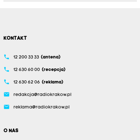
KONTAKT
phone
12 200 33 33
(antena)
phone
12 630 60 00
(recepcja)
phone
12 630 62 06
(reklama)
email
redakcja@radiokrakow.pl
email
reklama@radiokrakow.pl
O NAS