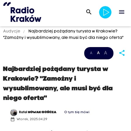
search
menu
Audycje
Najbardziej pożądany turysta w Krakowie?
"Zamożny i wysublimowany, ale musi być dla niego oferta"
share
A
A
A
Najbardziej pożądany turysta w
Krakowie? "Zamożny i
wysublimowany, ale musi być dla
niego oferta"
Rafał
NOWAK-BOŃCZA
O tym się mówi
date_range
Wtorek, 2025.04.29