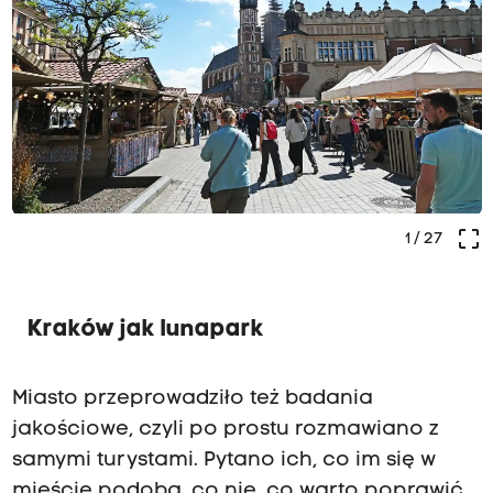
crop_free
1
/ 27
Kraków jak lunapark
Miasto przeprowadziło też badania
jakościowe, czyli po prostu rozmawiano z
samymi turystami. Pytano ich, co im się w
mieście podoba, co nie, co warto poprawić.