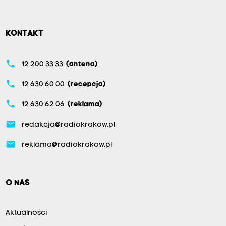
KONTAKT
phone
12 200 33 33
(antena)
phone
12 630 60 00
(recepcja)
phone
12 630 62 06
(reklama)
email
redakcja@radiokrakow.pl
email
reklama@radiokrakow.pl
O NAS
Aktualności