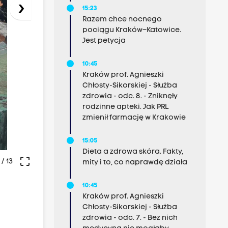
›
15:23
Razem chce nocnego
pociągu Kraków–Katowice.
Jest petycja
10:45
Kraków prof. Agnieszki
Chłosty-Sikorskiej - Służba
zdrowia - odc. 8. - Zniknęły
rodzinne apteki. Jak PRL
zmienił farmację w Krakowie
15:05
Dieta a zdrowa skóra. Fakty,
crop_free
/ 13
mity i to, co naprawdę działa
10:45
Kraków prof. Agnieszki
Chłosty-Sikorskiej - Służba
zdrowia - odc. 7. - Bez nich