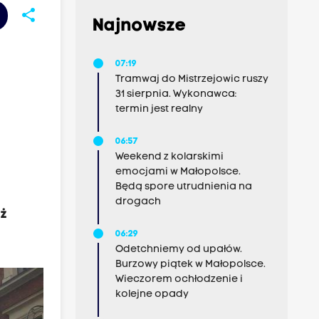
share
Najnowsze
07:19
Tramwaj do Mistrzejowic ruszy
31 sierpnia. Wykonawca:
termin jest realny
06:57
Weekend z kolarskimi
emocjami w Małopolsce.
Będą spore utrudnienia na
drogach
eż
06:29
Odetchniemy od upałów.
Burzowy piątek w Małopolsce.
Wieczorem ochłodzenie i
kolejne opady