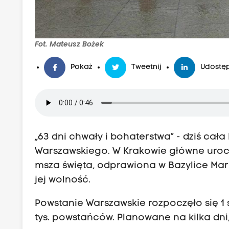
Fot. Mateusz Bożek
Pokaż
Tweetnij
Udostęp
„63 dni chwały i bohaterstwa” - dziś cał
Warszawskiego. W Krakowie główne uroczy
msza święta, odprawiona w Bazylice Maria
jej wolność.
Powstanie Warszawskie rozpoczęło się 1 si
tys. powstańców. Planowane na kilka dn