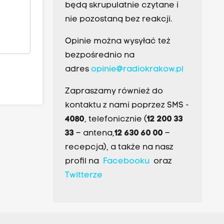
będą skrupulatnie czytane i
nie pozostaną bez reakcji.
Opinie można wysyłać też
bezpośrednio na
adres
opinie@radiokrakow.pl
Zapraszamy również do
kontaktu z nami poprzez SMS -
4080
, telefonicznie (
12 200 33
33
– antena,
12 630 60 00
–
recepcja), a także na nasz
profil na
Facebooku
oraz
Twitterze