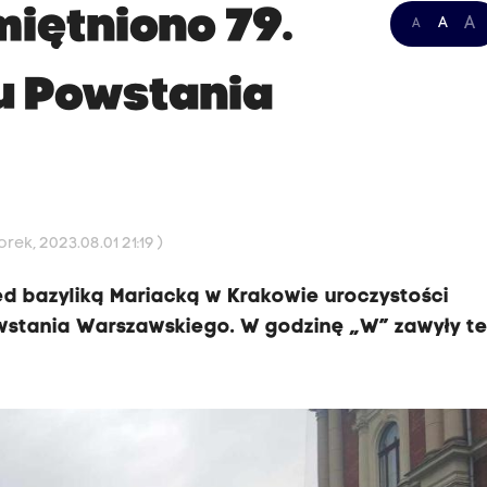
miętniono 79.
A
A
A
u Powstania
ek, 2023.08.01 21:19 )
zed bazyliką Mariacką w Krakowie uroczystości
wstania Warszawskiego. W godzinę „W” zawyły t