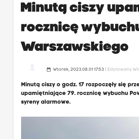
Minutą ciszy upa
rocznicę wybuch
Warszawskiego
date_range
Wtorek, 2023.08.01 17:53
( Edytowany Wtor
Minutą ciszy o godz. 17 rozpoczęły się pr
upamiętniające 79. rocznicę wybuchu Po
syreny alarmowe.