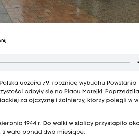
nij
a Polska uczciła 79. rocznicę wybuchu Powstania
stości odbyły się na Placu Matejki. Poprzedziła
ckiej za ojczyznę i żołnierzy, którzy polegli w 
erpnia 1944 r. Do walki w stolicy przystąpiło ok
i, trwało ponad dwa miesiące.