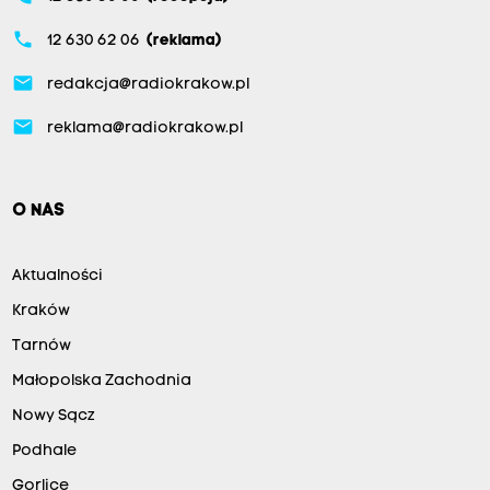
phone
12 630 62 06
(reklama)
email
redakcja@radiokrakow.pl
email
reklama@radiokrakow.pl
O NAS
Aktualności
Kraków
Tarnów
Małopolska Zachodnia
Nowy Sącz
Podhale
Gorlice