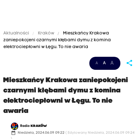
Aktualności
Kraków
Mieszkańcy Krakowa
zaniepokojeni czarnymi kłębami dymu z komina
elektrociepłowni w Łęgu. To nie awaria
share
A
A
A
Mieszkańcy Krakowa zaniepokojeni
czarnymi kłębami dymu z komina
elektrociepłowni w Łęgu. To nie
awaria
Radio
KRAKÓW
date_range
Niedziela, 2024.06.09 09:22
( Edytowany Niedziela, 2024.06.09 09:24
)