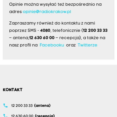
Opinie można wysyłać też bezpośrednio na
adres
opinie@radiokrakow.pl
Zapraszamy również do kontaktu z nami
poprzez SMS -
4080
, telefonicznie (
12 200 33 33
– antena,
12 630 60 00
– recepcja), a także na
nasz profil na
Facebooku
oraz
Twitterze
KONTAKT
phone
12 200 33 33
(antena)
phone
12 630 60 00
(recepcja)