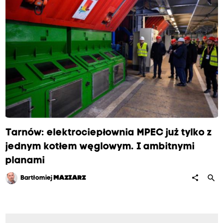
Tarnów: elektrociepłownia MPEC już tylko z
jednym kotłem węglowym. I ambitnymi
planami
search
share
Bartłomiej
MAZIARZ