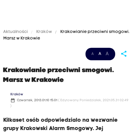
Aktualności
Kraków
Krakowianie przeciwni smogowi.
Marsz w Krakowie
share
A
A
A
Krakowianie przeciwni smogowi.
Marsz w Krakowie
Kraków
date_range
Czwartek, 2013.01.10 15:01
( Edytowany Poniedziałek, 2021.05.31 02:49
)
Kilkaset osób odpowiedzialo na wezwanie
grupy Krakowski Alarm Smogowy. Jej