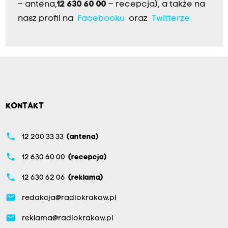
– antena,
12 630 60 00
– recepcja), a także na
nasz profil na
Facebooku
oraz
Twitterze
KONTAKT
phone
12 200 33 33
(antena)
phone
12 630 60 00
(recepcja)
phone
12 630 62 06
(reklama)
email
redakcja@radiokrakow.pl
email
reklama@radiokrakow.pl