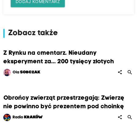
DODAJ KOMENTARZ
Zobacz także
Z Rynku na cmentarz. Nieudany
eksperyment za... 200 tysięcy złotych
search
share
Ola
SOBCZAK
Obrońcy zwierząt przestrzegają: Zwierzę
nie powinno być prezentem pod choinkę
search
share
Radio
KRAKÓW