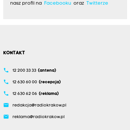
nasz profil na
Facebooku
oraz
Twitterze
KONTAKT
phone
12 200 33 33
(antena)
phone
12 630 60 00
(recepcja)
phone
12 630 62 06
(reklama)
email
redakcja@radiokrakow.pl
email
reklama@radiokrakow.pl