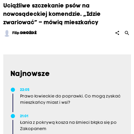
Uciążliwe szczekanie psów na
nowosądeckiej komendzie. „Idzie
zwariować” – mówią mieszkańcy
search
share
Filip
DROŻDŻ
Najnowsze
22:05
Prawo łowieckie do poprawki. Co mogą zyskać
mieszkańcy miast i wsi?
21:01
Łania z pokrywą kosza na śmieci błąka się po
Zakopanem