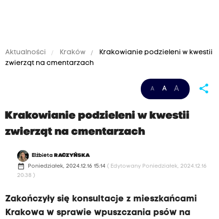
Aktualności
Kraków
Krakowianie podzieleni w kwestii
zwierząt na cmentarzach
share
A
A
A
Krakowianie podzieleni w kwestii
zwierząt na cmentarzach
Elżbieta
RACZYŃSKA
date_range
Poniedziałek, 2024.12.16 15:14
( Edytowany Poniedziałek, 2024.12.16
20:38 )
Zakończyły się konsultacje z mieszkańcami
Krakowa w sprawie wpuszczania psów na