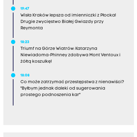
19:47
Wisła Kraków lepsza od imienniczki z Płocka!
Drugie zwycięstwo Białej Gwiazdy przy
Reymonta
18:23
Triumf na Górze Wiatrów: Katarzyna
Niewiadoma-Phinney zdobywa Mont Ventoux i
żółtą koszulkę!
18:08
Co może zatrzymać przestępstwa z nienawiści?
"Byłbym jednak daleki od sugerowania
prostego podnoszenia kar"