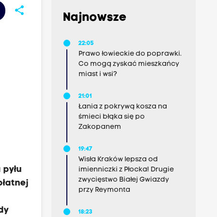
share
Najnowsze
22:05
Prawo łowieckie do poprawki.
Co mogą zyskać mieszkańcy
miast i wsi?
21:01
Łania z pokrywą kosza na
śmieci błąka się po
Zakopanem
19:47
Wisła Kraków lepsza od
 pyłu
imienniczki z Płocka! Drugie
zwycięstwo Białej Gwiazdy
łatnej
przy Reymonta
dy
18:23