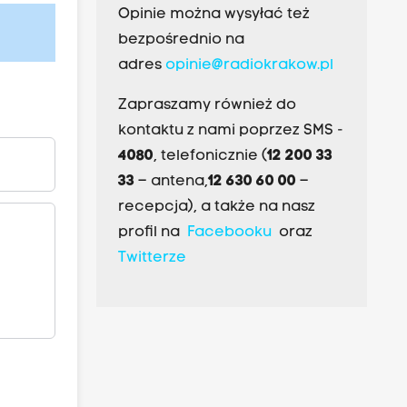
Opinie można wysyłać też
bezpośrednio na
adres
opinie@radiokrakow.pl
Zapraszamy również do
kontaktu z nami poprzez SMS -
4080
, telefonicznie (
12 200 33
33
– antena,
12 630 60 00
–
recepcja), a także na nasz
profil na
Facebooku
oraz
Twitterze