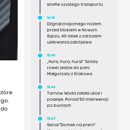
strefie czystego transportu
16:10
Dźgnął znajomego nożem
przed blokiem w Nowym
Sączu. 40-latek z zarzutem
usiłowania zabójstwa
15:49
„Hura, hura, hura!” Szósty
rower jedzie do pani
Małgorzaty z Krakowa
15:44
które
Tarnów: Woda zalała ulice i
posesje. Ponad 50 interwencji
ego.
po burzach
 do
15:07
Serial "Domek na prerii".