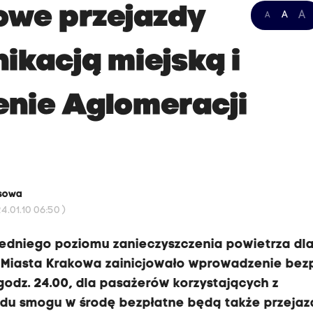
owe przejazdy
A
A
A
kacją miejską i
enie Aglomeracji
asowa
.01.10 06:50 )
edniego poziomu zanieczyszczenia powietrza dla
Miasta Krakowa zainicjowało wprowadzenie bezp
 godz. 24.00, dla pasażerów korzystających z
odu smogu w środę bezpłatne będą także przejaz