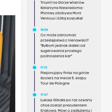
Triumf na Górze Wiatrów:
Katarzyna Niewiadoma-
Phinney zdobywa Mont
Ventoux i żółtą koszulkę!
18:08
Co może zatrzymać
przestępstwa z nienawiści?
"Byłbym jednak daleki od
sugerowania prostego
podnoszenia kar"
17:13
Pasjonujący finisz na górze
Kocierz na mecie 5. etapu
Tour de Pologne
17:07
Łukasz Gibała po raz czwarty
chce zostać prezydentem
Krakowa. Mówi o zadłużeniu i