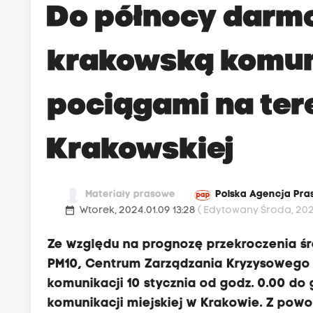
Do północy darm
krakowską komuni
pociągami na ter
Krakowskiej
Materiały prasowe
Polska Agencja Pr
date_range
Wtorek, 2024.01.09 13:28
( Edytowany Środa, 2024
Ze względu na prognozę przekroczenia śr
PM10, Centrum Zarządzania Kryzysowego 
komunikacji 10 stycznia od godz. 0.00 do
komunikacji miejskiej w Krakowie. Z pow