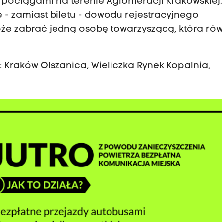
 pociągami na terenie Aglomeracji Krakowskiej
 - zamiast biletu - dowodu rejestracyjnego
e zabrać jedną osobę towarzyszącą, która rów
 Kraków Olszanica, Wieliczka Rynek Kopalnia,