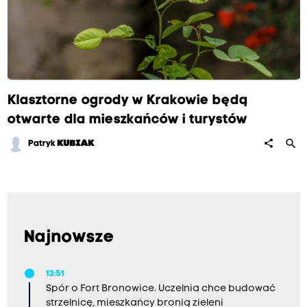
Klasztorne ogrody w Krakowie będą
otwarte dla mieszkańców i turystów
search
share
Patryk
KUBIAK
Najnowsze
13:51
Spór o Fort Bronowice. Uczelnia chce budować
strzelnicę, mieszkańcy bronią zieleni