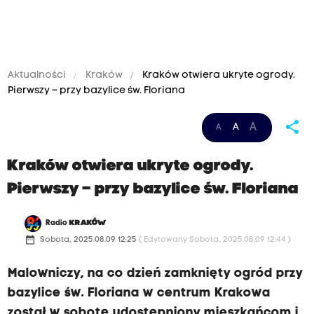
Aktualności
Kraków
Kraków otwiera ukryte ogrody.
Pierwszy – przy bazylice św. Floriana
share
A
A
A
Kraków otwiera ukryte ogrody.
Pierwszy – przy bazylice św. Floriana
Radio
KRAKÓW
date_range
Sobota, 2025.08.09 12:25
( Edytowany Sobota, 2025.08.09 12:44 )
Malowniczy, na co dzień zamknięty ogród przy
bazylice św. Floriana w centrum Krakowa
został w sobotę udostępniony mieszkańcom i