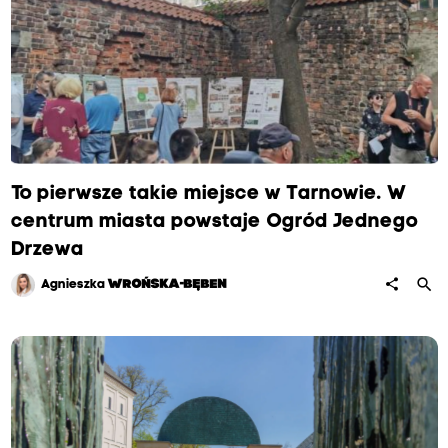
To pierwsze takie miejsce w Tarnowie. W
centrum miasta powstaje Ogród Jednego
Drzewa
search
share
Agnieszka
WROŃSKA-BĘBEN