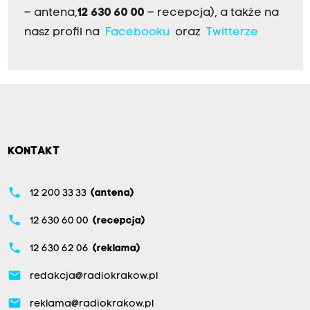
– antena,
12 630 60 00
– recepcja), a także na
nasz profil na
Facebooku
oraz
Twitterze
KONTAKT
phone
12 200 33 33
(antena)
phone
12 630 60 00
(recepcja)
phone
12 630 62 06
(reklama)
email
redakcja@radiokrakow.pl
email
reklama@radiokrakow.pl