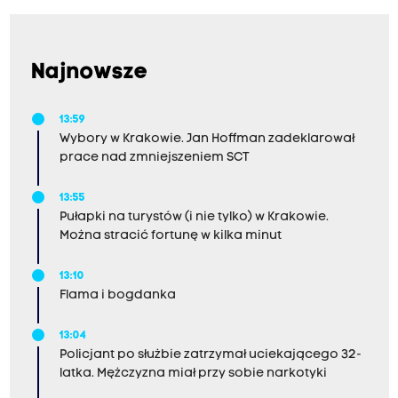
Najnowsze
13:59
Wybory w Krakowie. Jan Hoffman zadeklarował
prace nad zmniejszeniem SCT
13:55
Pułapki na turystów (i nie tylko) w Krakowie.
Można stracić fortunę w kilka minut
13:10
Flama i bogdanka
13:04
Policjant po służbie zatrzymał uciekającego 32-
latka. Mężczyzna miał przy sobie narkotyki