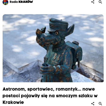
search
share
Radio
KRAKÓW
Astronom, sportowiec, romantyk... nowe
postaci pojawiły się na smoczym szlaku w
Krakowie
search
share