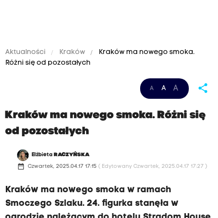
Aktualności
Kraków
Kraków ma nowego smoka.
Różni się od pozostałych
share
A
A
A
Kraków ma nowego smoka. Różni się
od pozostałych
Elżbieta
RACZYŃSKA
date_range
Czwartek, 2025.04.17 17:15
( Edytowany Czwartek, 2025.04.17 17:27 )
Kraków ma nowego smoka w ramach
Smoczego Szlaku. 24. figurka stanęła w
ogrodzie należącym do hotelu Stradom House