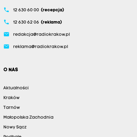
phone
12 630 60 00
(recepcja)
phone
12 630 62 06
(reklama)
email
redakcja@radiokrakow.pl
email
reklama@radiokrakow.pl
O NAS
Aktualności
Kraków
Tarnów
Małopolska Zachodnia
Nowy Sącz