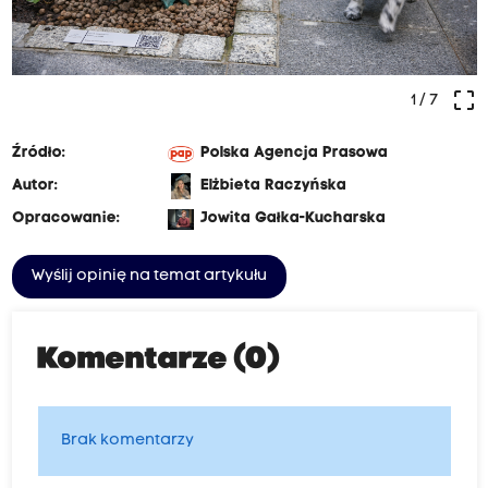
crop_free
1
/ 7
Źródło:
Polska Agencja Prasowa
Autor:
Elżbieta Raczyńska
Opracowanie:
Jowita Gałka-Kucharska
Wyślij opinię na temat artykułu
Komentarze (0)
Brak komentarzy