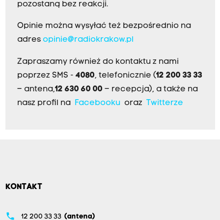
pozostaną bez reakcji.
Opinie można wysyłać też bezpośrednio na
adres
opinie@radiokrakow.pl
Zapraszamy również do kontaktu z nami
poprzez SMS -
4080
, telefonicznie (
12 200 33 33
– antena,
12 630 60 00
– recepcja), a także na
nasz profil na
Facebooku
oraz
Twitterze
KONTAKT
phone
12 200 33 33
(antena)