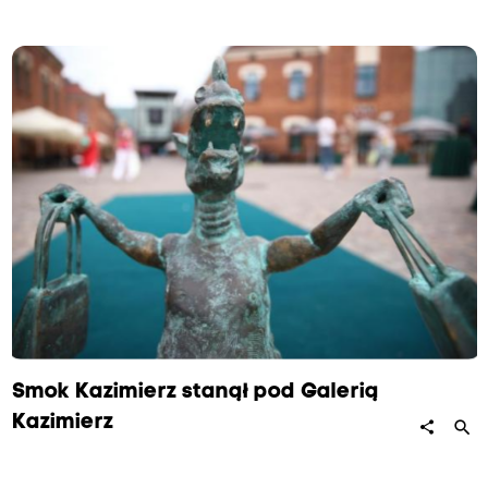
Smok Kazimierz stanął pod Galerią
Kazimierz
search
share