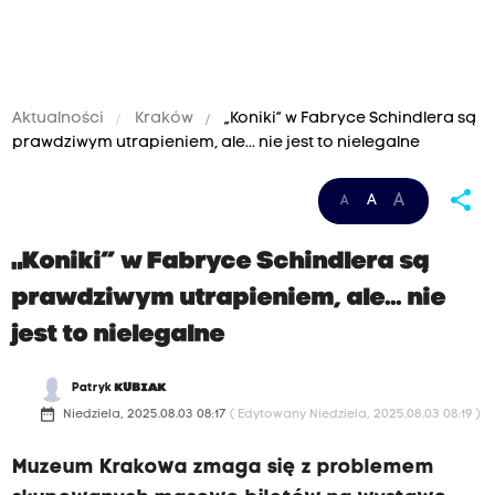
Aktualności
Kraków
„Koniki” w Fabryce Schindlera są
prawdziwym utrapieniem, ale... nie jest to nielegalne
share
A
A
A
„Koniki” w Fabryce Schindlera są
prawdziwym utrapieniem, ale... nie
jest to nielegalne
Patryk
KUBIAK
date_range
Niedziela, 2025.08.03 08:17
( Edytowany Niedziela, 2025.08.03 08:19 )
Muzeum Krakowa zmaga się z problemem