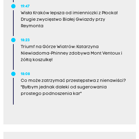
19:47
Wisła Kraków lepsza od imienniczki z Płocka!
Drugie zwycięstwo Białej Gwiazdy przy
Reymonta
18:23
Triumf na Górze Wiatrów: Katarzyna
Niewiadoma-Phinney zdobywa Mont Ventoux i
żółtą koszulkę!
18:08
Co może zatrzymać przestępstwa z nienawiści?
"Byłbym jednak daleki od sugerowania
prostego podnoszenia kar"