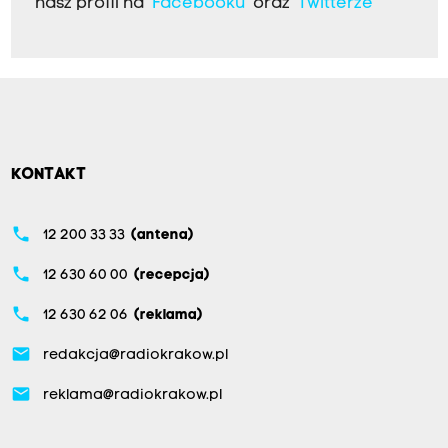
nasz profil na
Facebooku
oraz
Twitterze
KONTAKT
phone
12 200 33 33
(antena)
phone
12 630 60 00
(recepcja)
phone
12 630 62 06
(reklama)
email
redakcja@radiokrakow.pl
email
reklama@radiokrakow.pl