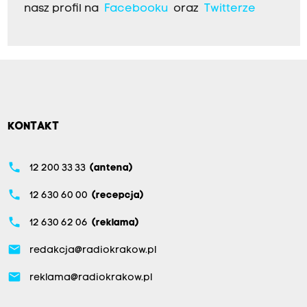
nasz profil na
Facebooku
oraz
Twitterze
KONTAKT
phone
12 200 33 33
(antena)
phone
12 630 60 00
(recepcja)
phone
12 630 62 06
(reklama)
email
redakcja@radiokrakow.pl
email
reklama@radiokrakow.pl