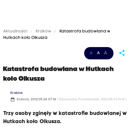
Aktualności
Kraków
Katastrofa budowlana w
Hutkach koło Olkusza
share
A
A
A
Katastrofa budowlana w Hutkach
koło Olkusza
Kraków
date_range
Sobota, 2012.05.26 07:16
( Edytowany Poniedziałek, 2021.05.31 01:14 )
Trzy osoby zginęły w katastrofie budowlanej w
Hutkach koło Olkusza.