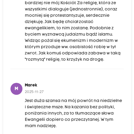
bardziej nie mój Kościół. Za religię, która ze
wszystkimi dialoguje (jednostronnie), coraz
mocniej się protestantyzuje, serdecznie
dziękuję. Jak będę chciał zostać
ewangelikiem, to nim zostanę. Podobnie z
byciem wyznawcą judaizmu bądź islamu.
Widząc pożal się ekumenizm i modernizm w
którym przoduje ww. osobistość robię w tył
zwrot. Jak komuś odpowiada zabawa w taką
"rozmytą" religię, to krzyżyk na drogę.
Marek
M
2025-11-27
Jest duża szansa na mój powrót na niedzielne
i świąteczne msze. Na kazania bez polityki,
poniżania innych, za to tłumaczące słowa
Ewangelii dopiero co przeczytanej. W tym
mam nadzieję.