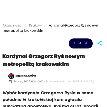
Aktualności
Kraków
Kardynał Grzegorz Ryś nowym
metropolitą krakowskim
share
A
A
A
Kardynał Grzegorz Ryś nowym
metropolitą krakowskim
Radio
KRAKÓW
date_range
Środa, 2025.11.26 12:02
( Edytowany Wtorek, 2025.12.16 10:27 )
Wybór kardynała Grzegorza Rysia w samo
południe w krakowskiej kurii ogłosiła
nuncjatura apostolska. Ryś ma 61 lat, urodził