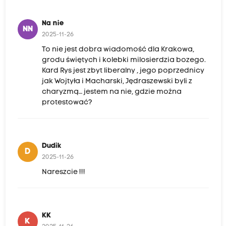
Na nie
NN
2025-11-26
To nie jest dobra wiadomość dla Krakowa,
grodu świętych i kolebki milosierdzia bozego.
Kard Rys jest zbyt liberalny , jego poprzednicy
jak Wojtyła i Macharski, Jędraszewski byli z
charyzmą… jestem na nie, gdzie można
protestować?
Dudik
D
2025-11-26
Nareszcie !!!
KK
K