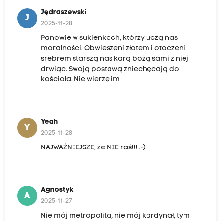
Jędraszewski
J
2025-11-28
Panowie w sukienkach, którzy uczą nas
moralności. Obwieszeni złotem i otoczeni
srebrem starszą nas karą bożą sami z niej
drwiąc. Swoją postawą zniechęcają do
kościoła. Nie wierzę im
Yeah
Y
2025-11-28
NAJWAŻNIEJSZE, że NIE raś!!! :-)
Agnostyk
A
2025-11-27
Nie mój metropolita, nie mój kardynał, tym