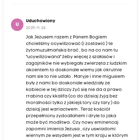
Uduchowiony
U
2025-11-26
Jak Jezusem razem z Panem Bogiem
chcieliśmy ocywilizować (i zostawić ) te
żytomuzułmańska brać , bo na co nam tu
"ucywilizowana" żeby więcej z szałasów i
zagajników nie wybiegały zwierzęta z ludzkim
akcentem to doskonale wiemy jak okrutnie
nam sie to nie udało . Maryje i inne migusiem
były z nami bo doskonale wiedziały ze
kobiecie w tej dziczy żyć się nie da a prawo
rrabina czy kkalifa (co do dzisiaj żyją bez
moralności tylko z jakiejś tory czy tary ) do
dzisiaj jest wariactwem . Teraz kościół
przepełniony zydoallahem i dryle to jaka
może być modlitwa . Czy nowy eminencaj
zapomni imienia Jezusa , czy uswiadomi
wiernym ze wstydem jest w tym kraju w którym