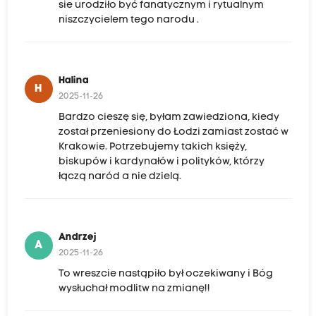
sie urodziło być fanatycznym i rytualnym
niszczycielem tego narodu .
Halina
H
2025-11-26
Bardzo cieszę się, byłam zawiedziona, kiedy
został przeniesiony do Łodzi zamiast zostać w
Krakowie. Potrzebujemy takich księży,
biskupów i kardynałów i polityków, którzy
łączą naród a nie dzielą.
Andrzej
A
2025-11-26
To wreszcie nastąpiło był oczekiwany i Bóg
wysłuchał modlitw na zmianę!!