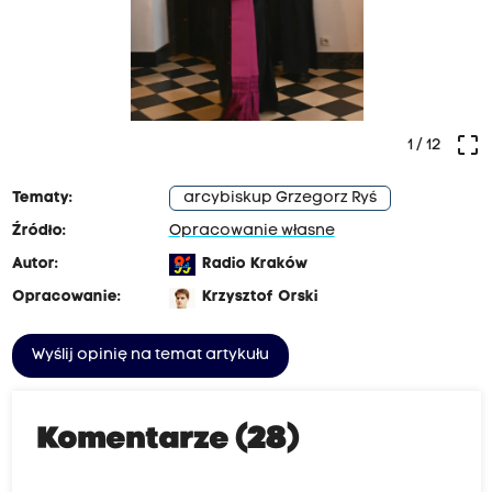
crop_free
1
/ 12
Tematy:
arcybiskup Grzegorz Ryś
Źródło:
Opracowanie własne
Autor:
Radio Kraków
Opracowanie:
Krzysztof Orski
Wyślij opinię na temat artykułu
Komentarze (28)