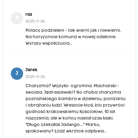
raz
R
2025-11-26
Polacy podzieleni - tak wierni jak i niewierni.
Na horyzoncie komuna w nowej odsłonie.
Wyrazy współczucia...
Jarek
J
2025-11-26
Charyzma? Wojtyła- ogromna. Macharski -
swoista. Jędraszewski? No chyba charyzma
poznańskiego bambra w dzieleniu, poniżaniu
i obrażaniu ludzi. Wreszcie ktoś, kto przywróci
godność krakowskiemu Kościołowi. 10 lat
niszczenia, ale w końcu nastał czas łaski.
"Długo czekałaś Jadwigo...." Marku,
spakowany? Łódź wkrótce odpływa...