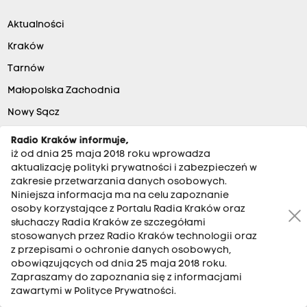
Aktualności
Kraków
Tarnów
Małopolska Zachodnia
Nowy Sącz
Podhale
Radio Kraków informuje,
iż od dnia 25 maja 2018 roku wprowadza
Gorlice
aktualizację polityki prywatności i zabezpieczeń w
Ludzie Radia
zakresie przetwarzania danych osobowych.
Niniejsza informacja ma na celu zapoznanie
Regulamin konkursów
osoby korzystające z Portalu Radia Kraków oraz
Abonament
słuchaczy Radia Kraków ze szczegółami
stosowanych przez Radio Kraków technologii oraz
BIP
z przepisami o ochronie danych osobowych,
obowiązujących od dnia 25 maja 2018 roku.
Partnerzy
Zapraszamy do zapoznania się z informacjami
Praca na Pracuj.pl
zawartymi w Polityce Prywatności.