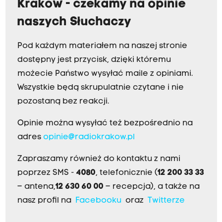
Kraków - czekamy na opinie
naszych Słuchaczy
Pod każdym materiałem na naszej stronie
dostępny jest przycisk, dzięki któremu
możecie Państwo wysyłać maile z opiniami.
Wszystkie będą skrupulatnie czytane i nie
pozostaną bez reakcji.
Opinie można wysyłać też bezpośrednio na
adres
opinie@radiokrakow.pl
Zapraszamy również do kontaktu z nami
poprzez SMS -
4080
, telefonicznie (
12 200 33 33
– antena,
12 630 60 00
– recepcja), a także na
nasz profil na
Facebooku
oraz
Twitterze