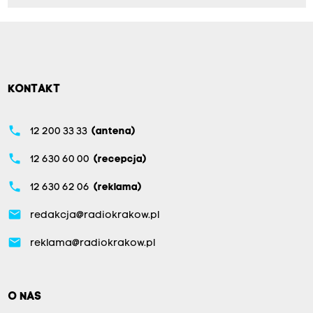
KONTAKT
phone
12 200 33 33
(antena)
phone
12 630 60 00
(recepcja)
phone
12 630 62 06
(reklama)
email
redakcja@radiokrakow.pl
email
reklama@radiokrakow.pl
O NAS