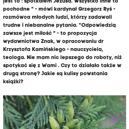
jest to : spotkałem Jezusa. Wszystko inne to
pochodne " - mówi kardynał Grzegorz Ryś -
rozmówca młodych ludzi, którzy zadawali
trudne i niebanalne pytania. "Odpowiedzią
zawsze jest miłość " - to propozycja
wydawnictwa Znak, w opracowaniu dr
Krzysztofa Kamińskiego - nauczyciela,
teologa. Nie mam nic lepszego do roboty, niż
spotykać się z Wami . Czy to działało także w
drugą stronę? Jakie są kulisy powstania
książki?