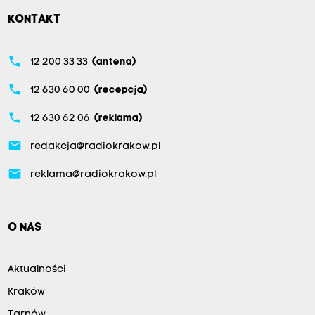
KONTAKT
phone
12 200 33 33
(antena)
phone
12 630 60 00
(recepcja)
phone
12 630 62 06
(reklama)
email
redakcja@radiokrakow.pl
email
reklama@radiokrakow.pl
O NAS
Aktualności
Kraków
Tarnów