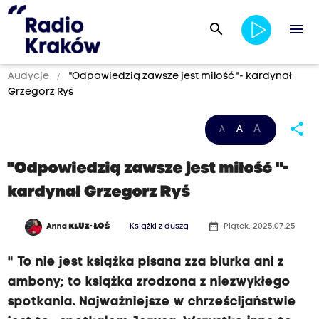
search
menu
Audycje
"Odpowiedzią zawsze jest miłość "- kardynał
Grzegorz Ryś
share
A
A
A
"Odpowiedzią zawsze jest miłość "-
kardynał Grzegorz Ryś
date_range
Anna
KLUZ- ŁOŚ
Książki z duszą
Piątek, 2025.07.25
" To nie jest książka pisana zza biurka ani z
ambony; to książka zrodzona z niezwykłego
spotkania. Najważniejsze w chrześcijaństwie