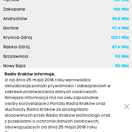
Tarnów
101 MHz
Zakopane
100 MHz
Andrychów
98.8 MHz
Gorlice
97.4 MHz
Krynica-Zdrój
102.1 MHz
Rabka-Zdrój
87.6 MHz
Szczawnica
90 MHz
Nowy Sącz
90 MHz
Radio Kraków informuje,
iż od dnia 25 maja 2018 roku wprowadza
aktualizację polityki prywatności i zabezpieczeń w
zakresie przetwarzania danych osobowych.
Niniejsza informacja ma na celu zapoznanie
osoby korzystające z Portalu Radia Kraków oraz
słuchaczy Radia Kraków ze szczegółami
stosowanych przez Radio Kraków technologii oraz
RADIO KRAKÓW SA. Aleja Juliusza Słowackiego 22, 30-007
z przepisami o ochronie danych osobowych,
Kraków
obowiązujących od dnia 25 maja 2018 roku.