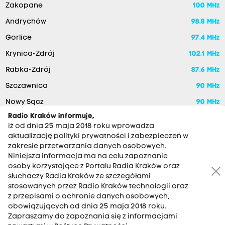
Zakopane
100 MHz
Andrychów
98.8 MHz
Gorlice
97.4 MHz
Krynica-Zdrój
102.1 MHz
Rabka-Zdrój
87.6 MHz
Szczawnica
90 MHz
Nowy Sącz
90 MHz
Radio Kraków informuje,
iż od dnia 25 maja 2018 roku wprowadza
aktualizację polityki prywatności i zabezpieczeń w
zakresie przetwarzania danych osobowych.
Niniejsza informacja ma na celu zapoznanie
osoby korzystające z Portalu Radia Kraków oraz
słuchaczy Radia Kraków ze szczegółami
stosowanych przez Radio Kraków technologii oraz
RADIO KRAKÓW SA. Aleja Juliusza Słowackiego 22, 30-007
z przepisami o ochronie danych osobowych,
Kraków
obowiązujących od dnia 25 maja 2018 roku.
Antena: 12 200 33 33
Zapraszamy do zapoznania się z informacjami