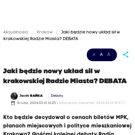
Aktualności
Kraków
Jaki będzie nowy układ sił w
krakowskiej Radzie Miasta? DEBATA
share
A
A
A
Jaki będzie nowy układ sił w
krakowskiej Radzie Miasta? DEBATA
Jacek
BAŃKA
Debaty
date_range
Środa, 2024.03.13 12:25
( Edytowany Czwartek, 2024.03.14 19:37 )
Kto będzie decydował o cenach biletów MPK,
planach miejscowych i polityce mieszkaniowej
Krakowa? Gośćmi kolejnej debaty Radia