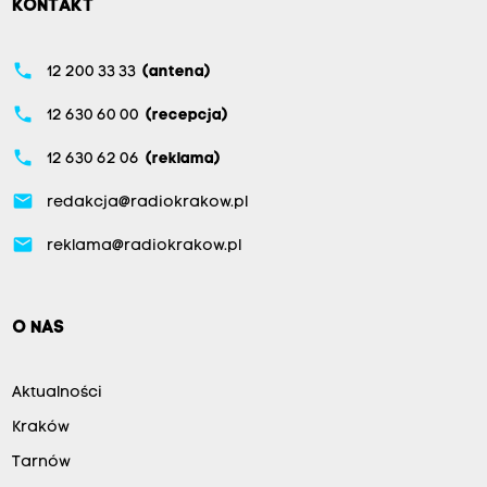
KONTAKT
phone
12 200 33 33
(antena)
phone
12 630 60 00
(recepcja)
phone
12 630 62 06
(reklama)
email
redakcja@radiokrakow.pl
email
reklama@radiokrakow.pl
O NAS
Aktualności
Kraków
Tarnów