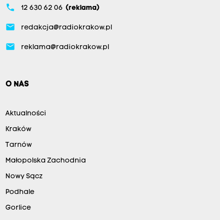
phone
12 630 62 06
(reklama)
email
redakcja@radiokrakow.pl
email
reklama@radiokrakow.pl
O NAS
Aktualności
Kraków
Tarnów
Małopolska Zachodnia
Nowy Sącz
Podhale
Gorlice