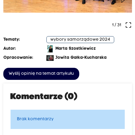
crop_free
1
/ 31
Tematy:
wybory samorządowe 2024
Autor:
Marta Szostkiewicz
Opracowanie:
Jowita Gałka-Kucharska
Wyślij opinię na temat artykułu
Komentarze (0)
Brak komentarzy