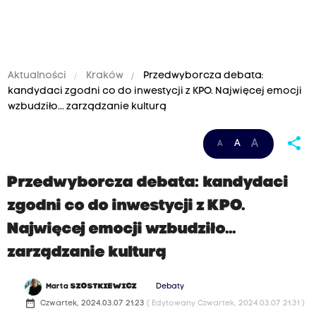
Aktualności
Kraków
Przedwyborcza debata:
kandydaci zgodni co do inwestycji z KPO. Najwięcej emocji
wzbudziło... zarządzanie kulturą
share
A
A
A
Przedwyborcza debata: kandydaci
zgodni co do inwestycji z KPO.
Najwięcej emocji wzbudziło...
zarządzanie kulturą
Marta
SZOSTKIEWICZ
Debaty
date_range
Czwartek, 2024.03.07 21:23
( Edytowany Czwartek, 2024.03.07 21:31 )