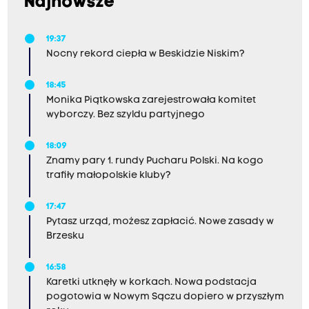
Najnowsze
19:37
Nocny rekord ciepła w Beskidzie Niskim?
18:45
Monika Piątkowska zarejestrowała komitet
wyborczy. Bez szyldu partyjnego
18:09
Znamy pary 1. rundy Pucharu Polski. Na kogo
trafiły małopolskie kluby?
17:47
Pytasz urząd, możesz zapłacić. Nowe zasady w
Brzesku
16:58
Karetki utknęły w korkach. Nowa podstacja
pogotowia w Nowym Sączu dopiero w przyszłym