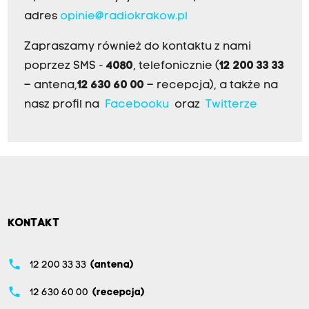
adres
opinie@radiokrakow.pl
Zapraszamy również do kontaktu z nami
poprzez SMS -
4080
, telefonicznie (
12 200 33 33
– antena,
12 630 60 00
– recepcja), a także na
nasz profil na
Facebooku
oraz
Twitterze
KONTAKT
phone
12 200 33 33
(antena)
phone
12 630 60 00
(recepcja)