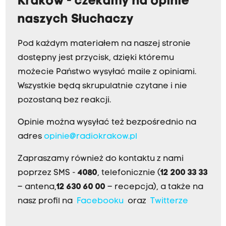
Kraków - czekamy na opinie
naszych Słuchaczy
Pod każdym materiałem na naszej stronie
dostępny jest przycisk, dzięki któremu
możecie Państwo wysyłać maile z opiniami.
Wszystkie będą skrupulatnie czytane i nie
pozostaną bez reakcji.
Opinie można wysyłać też bezpośrednio na
adres
opinie@radiokrakow.pl
Zapraszamy również do kontaktu z nami
poprzez SMS -
4080
, telefonicznie (
12 200 33 33
– antena,
12 630 60 00
– recepcja), a także na
nasz profil na
Facebooku
oraz
Twitterze