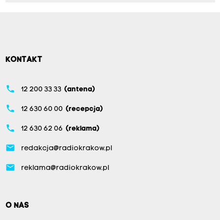
KONTAKT
phone
12 200 33 33
(antena)
phone
12 630 60 00
(recepcja)
phone
12 630 62 06
(reklama)
email
redakcja@radiokrakow.pl
email
reklama@radiokrakow.pl
O NAS