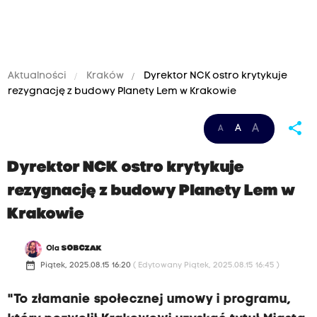
Aktualności
Kraków
Dyrektor NCK ostro krytykuje
rezygnację z budowy Planety Lem w Krakowie
share
A
A
A
Dyrektor NCK ostro krytykuje
rezygnację z budowy Planety Lem w
Krakowie
Ola
SOBCZAK
date_range
Piątek, 2025.08.15 16:20
( Edytowany Piątek, 2025.08.15 16:45 )
"To złamanie społecznej umowy i programu,