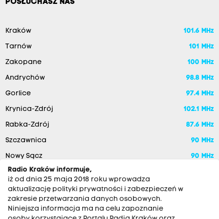
POSŁUCHASZ NAS
Kraków
101.6 MHz
Tarnów
101 MHz
Zakopane
100 MHz
Andrychów
98.8 MHz
Gorlice
97.4 MHz
Krynica-Zdrój
102.1 MHz
Rabka-Zdrój
87.6 MHz
Szczawnica
90 MHz
Nowy Sącz
90 MHz
Radio Kraków informuje,
iż od dnia 25 maja 2018 roku wprowadza
aktualizację polityki prywatności i zabezpieczeń w
zakresie przetwarzania danych osobowych.
Niniejsza informacja ma na celu zapoznanie
osoby korzystające z Portalu Radia Kraków oraz