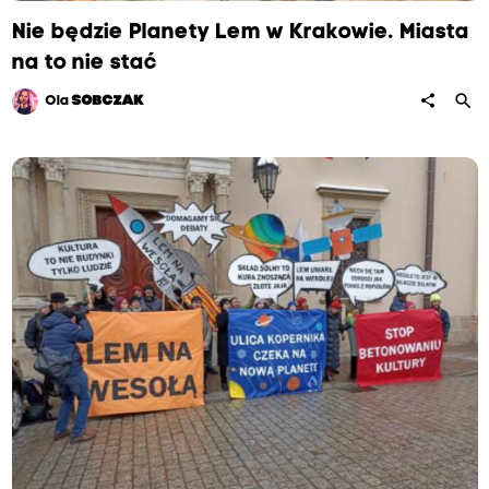
Nie będzie Planety Lem w Krakowie. Miasta
na to nie stać
search
share
Ola
SOBCZAK