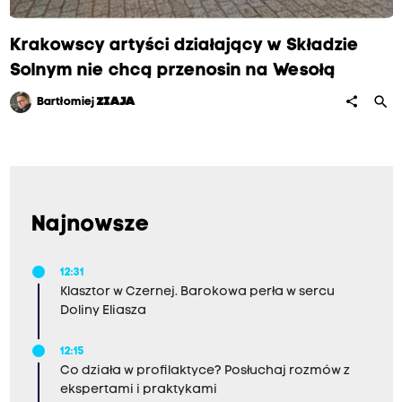
Krakowscy artyści działający w Składzie
Solnym nie chcą przenosin na Wesołą
search
share
Bartłomiej
ZIAJA
Najnowsze
12:31
Klasztor w Czernej. Barokowa perła w sercu
Doliny Eliasza
12:15
Co działa w profilaktyce? Posłuchaj rozmów z
ekspertami i praktykami