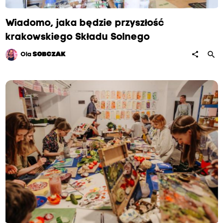
Wiadomo, jaka będzie przyszłość
krakowskiego Składu Solnego
search
share
Ola
SOBCZAK