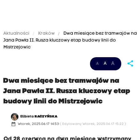
Aktualności
Kraków
Dwa miesiące bez tramwajów na
Jana Pawła II. Rusza kluczowy etap budowy linii do
Mistrzejowic
share
A
A
A
Dwa miesiące bez tramwajów na
Jana Pawła II. Rusza kluczowy etap
budowy linii do Mistrzejowic
Elżbieta
RACZYŃSKA
date_range
Wtorek, 2025.06.17 14:53
( Edytowany Wtorek, 2025.06.17 15:22 )
Od 28 czerwca na dwa miesiące wstrzymany