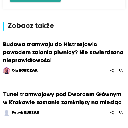
Zobacz także
Budowa tramwaju do Mistrzejowic
powodem zalania piwnicy? Nie stwierdzono
nieprawidłowości
search
share
Ola
SOBCZAK
Tunel tramwajowy pod Dworcem Głównym
w Krakowie zostanie zamknięty na miesiąc
search
share
Patryk
KUBIAK