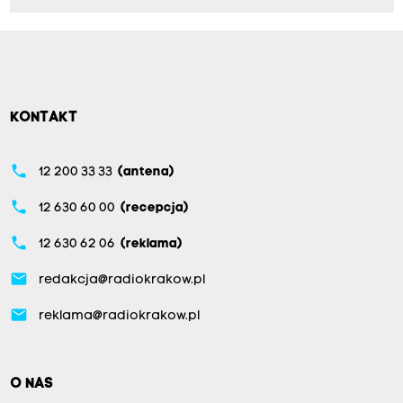
KONTAKT
phone
12 200 33 33
(antena)
phone
12 630 60 00
(recepcja)
phone
12 630 62 06
(reklama)
email
redakcja@radiokrakow.pl
email
reklama@radiokrakow.pl
O NAS