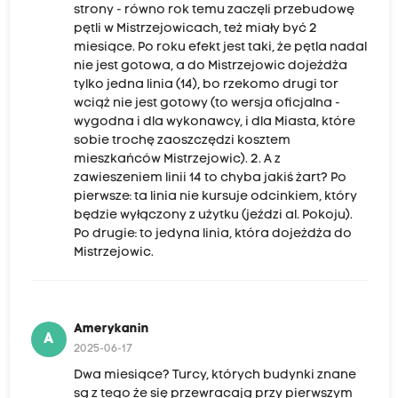
strony - równo rok temu zaczęli przebudowę
pętli w Mistrzejowicach, też miały być 2
miesiące. Po roku efekt jest taki, że pętla nadal
nie jest gotowa, a do Mistrzejowic dojeżdża
tylko jedna linia (14), bo rzekomo drugi tor
wciąż nie jest gotowy (to wersja oficjalna -
wygodna i dla wykonawcy, i dla Miasta, które
sobie trochę zaoszczędzi kosztem
mieszkańców Mistrzejowic). 2. A z
zawieszeniem linii 14 to chyba jakiś żart? Po
pierwsze: ta linia nie kursuje odcinkiem, który
będzie wyłączony z użytku (jeździ al. Pokoju).
Po drugie: to jedyna linia, która dojeżdża do
Mistrzejowic.
Amerykanin
A
2025-06-17
Dwa miesiące? Turcy, których budynki znane
są z tego że się przewracają przy pierwszym