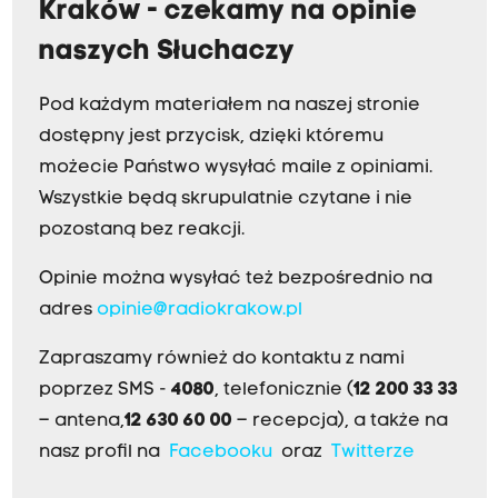
Kraków - czekamy na opinie
naszych Słuchaczy
Pod każdym materiałem na naszej stronie
dostępny jest przycisk, dzięki któremu
możecie Państwo wysyłać maile z opiniami.
Wszystkie będą skrupulatnie czytane i nie
pozostaną bez reakcji.
Opinie można wysyłać też bezpośrednio na
adres
opinie@radiokrakow.pl
Zapraszamy również do kontaktu z nami
poprzez SMS -
4080
, telefonicznie (
12 200 33 33
– antena,
12 630 60 00
– recepcja), a także na
nasz profil na
Facebooku
oraz
Twitterze