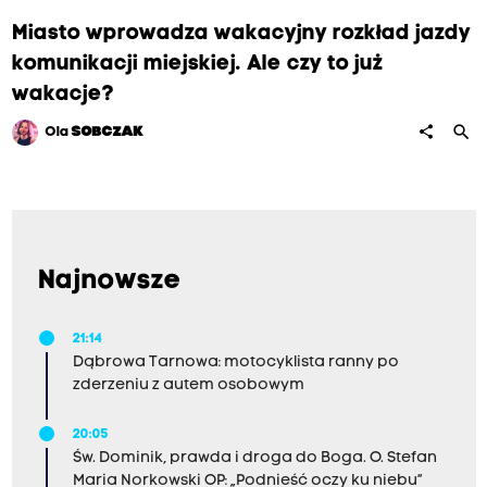
Miasto wprowadza wakacyjny rozkład jazdy
komunikacji miejskiej. Ale czy to już
wakacje?
search
share
Ola
SOBCZAK
Najnowsze
21:14
Dąbrowa Tarnowa: motocyklista ranny po
zderzeniu z autem osobowym
20:05
Św. Dominik, prawda i droga do Boga. O. Stefan
Maria Norkowski OP: „Podnieść oczy ku niebu”